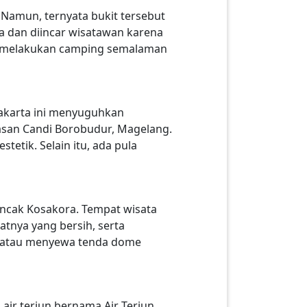
. Namun, ternyata bukit tersebut
a dan diincar wisatawan karena
ga melakukan camping semalaman
yakarta ini menyuguhkan
asan Candi Borobudur, Magelang.
tetik. Selain itu, ada pula
uncak Kosakora. Tempat wisata
tnya yang bersih, serta
u atau menyewa tenda dome
 air terjun bernama Air Terjun