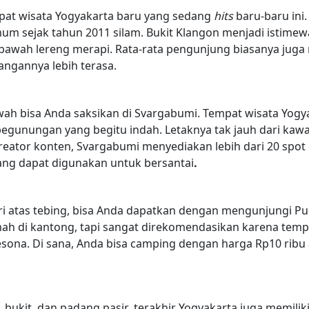
pat wisata Yogyakarta baru yang sedang
hits
baru-baru ini
m sejak tahun 2011 silam. Bukit Klangon menjadi istimew
bawah lereng merapi. Rata-rata pengunjung biasanya ju
angannya lebih terasa.
wah bisa Anda saksikan di Svargabumi. Tempat wisata Yog
gunungan yang begitu indah. Letaknya tak jauh dari kaw
eator konten, Svargabumi menyediakan lebih dari 20 spot es
ng dapat digunakan untuk bersantai
.
ri atas tebing, bisa Anda dapatkan dengan mengunjungi P
mah di kantong, tapi sangat direkomendasikan karena tempa
ona. Di sana, Anda bisa camping dengan harga Rp10 rib
, bukit, dan padang pasir, terakhir Yogyakarta juga memiliki