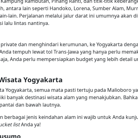
Kampung Rambutan, Pinang Ranti, dan titik-titik keberang
h, antara lain seperti Handoko, Lorena, Sumber Alam, Murn
ain-lain. Perjalanan melalui jalur darat ini umumnya akan 
 lalu lintas nantinya.
ih private dan menghindari kerumunan, ke Yogyakarta dengan
at Anda tempuh lewat tol Trans-Jawa yang hanya perlu mema
saja, Anda perlu mempersiapkan budget yang lebih detail u
Wisata Yogyakarta
a Yogyakarta, semua mata pasti tertuju pada Malioboro yan
liki banyak destinasi wisata alam yang menakjubkan. Bahka
pantai dan bawah lautnya.
 berbagai jenis keindahan alam ini wajib untuk Anda kunju
ucket list
Anda ya!
kusumo