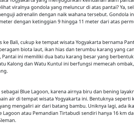
ihat viralnya gondola yang meluncur di atas pantai? Ya, s
 menguji adrenalin dengan naik wahana tersebut. Gondola ini
eter dengan ketinggian 9 hingga 11 meter dari atas perm
us ke Bali, cukup ke tempat wisata Yogyakarta bernama Pan
eragam biota laut, ikan hias dan terumbu karang yang can
 Pantai ini memiliki dua batu karang besar yang berbentuk
tu Kalong dan Watu Kuntul ini berfungsi memecah ombak, s
ang.
a sebagai Blue Lagoon, karena airnya biru dan bening layak
in air di tempat wisata Yogyakarta ini. Bentuknya seperti 
yang mengaliri air dari batang bambu. Uniknya lagi, ada ik
ue Lagoon atau Pemandian Tirtabudi sendiri hanya 16 km dar
Sleman.