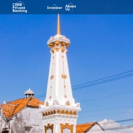
CIMB
About
Private
Investor
Us
Banking