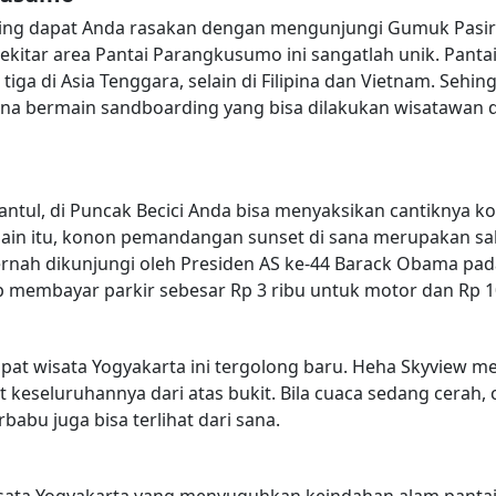
ing dapat Anda rasakan dengan mengunjungi Gumuk Pasir
sekitar area Pantai Parangkusumo ini sangatlah unik. Panta
tiga di Asia Tenggara, selain di Filipina dan Vietnam. Seh
na bermain sandboarding yang bisa dilakukan wisatawan
antul, di Puncak Becici Anda bisa menyaksikan cantiknya k
ain itu, konon pemandangan sunset di sana merupakan sal
pernah dikunjungi oleh Presiden AS ke-44 Barack Obama pad
p membayar parkir sebesar Rp 3 ribu untuk motor dan Rp 1
empat wisata Yogyakarta ini tergolong baru. Heha Skyvie
t keseluruhannya dari atas bukit. Bila cuaca sedang cerah,
bu juga bisa terlihat dari sana.
sata Yogyakarta yang menyuguhkan keindahan alam pantai b