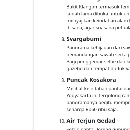
Bukit Klangon termasuk tem
sudah lama dibuka untuk umu
menyajikan keindahan alam 
di sana, agar suasana petual
Svargabumi
Panorama kehijauan dari sa
pemandangan sawah serta pe
Bagi penggemar selfie dan kr
gazebo dan tempat duduk ya
Puncak Kosakora
Melihat keindahan pantai da
Yogyakarta ini tergolong ra
panoramanya begitu mempes
seharga Rp60 ribu saja.
Air Terjun Gedad
Selain pantai, lereng gunung