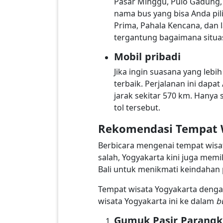
Pasar Minggu, Pulo Gadung, 
nama bus yang bisa Anda pili
Prima, Pahala Kencana, dan l
tergantung bagaimana situasi
Mobil pribadi
Jika ingin suasana yang leb
terbaik. Perjalanan ini dap
jarak sekitar 570 km. Hanya 
tol tersebut.
Rekomendasi Tempat 
Berbicara mengenai tempat wisat
salah, Yogyakarta kini juga memi
Bali untuk menikmati keindahan 
Tempat wisata Yogyakarta dengan
wisata Yogyakarta ini ke dalam
b
Gumuk Pasir Parang