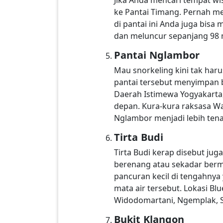
ke Pantai Timang. Pernah mel
di pantai ini Anda juga bisa
dan meluncur sepanjang 98 m
Pantai Nglambor
Mau snorkeling kini tak har
pantai tersebut menyimpan b
Daerah Istimewa Yogyakarta,
depan. Kura-kura raksasa Wa
Nglambor menjadi lebih ten
Tirta Budi
Tirta Budi kerap disebut jug
berenang atau sekadar berma
pancuran kecil di tengahnya 
mata air tersebut. Lokasi Bl
Widodomartani, Ngemplak, 
Bukit Klangon