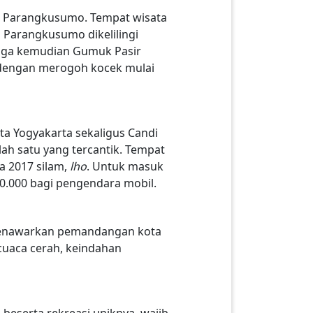
 Parangkusumo. Tempat wisata
i Parangkusumo dikelilingi
ingga kemudian Gumuk Pasir
 dengan merogoh kocek mulai
ota Yogyakarta sekaligus Candi
ah satu yang tercantik. Tempat
a 2017 silam,
lho
. Untuk masuk
0.000 bagi pengendara mobil.
w menawarkan pemandangan kota
 cuaca cerah, keindahan
eserta rekreasi uniknya, wajib