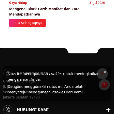
Gaya Hidup
31 Jul 2026
Mengenal Black Card: Manfaat dan Cara
Mendapatkannya
Baca Selengkapnya
×
KANTOR PUSAT
Situs ini menggunakan
cookies
untuk meningkatkan
pengalaman Anda.
Graha CIMB Niaga,
Dengan menggunakan situs ini, Anda telah
Jl. Jend. Sudirman Kav. 58,
Senayan Kebayoran Baru,
menyetujui penggunaan
cookies
dari Kami.
Jakarta Selatan 12190
HUBUNGI KAMI