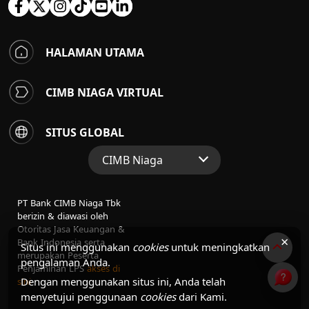
HALAMAN UTAMA
CIMB NIAGA VIRTUAL
SITUS GLOBAL
CIMB Niaga
Situs Web Grup
PT Bank CIMB Niaga Tbk
Perbankan Konsumen
berizin & diawasi oleh
Otoritas Jasa Keuangan &
Perbankan Syariah
×
Bank Indonesia serta
Situs ini menggunakan
cookies
untuk meningkatkan
merupakan Peserta
pengalaman Anda.
Penjaminan LPS
akses di
Dengan menggunakan situs ini, Anda telah
sini
menyetujui penggunaan
cookies
dari Kami.