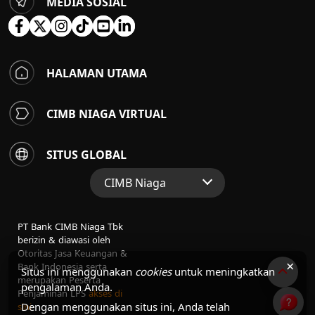
MEDIA SOSIAL
HALAMAN UTAMA
CIMB NIAGA VIRTUAL
SITUS GLOBAL
CIMB Niaga
Situs Web Grup
PT Bank CIMB Niaga Tbk
Perbankan Konsumen
berizin & diawasi oleh
Otoritas Jasa Keuangan &
Perbankan Syariah
×
Bank Indonesia serta
Situs ini menggunakan
cookies
untuk meningkatkan
merupakan Peserta
pengalaman Anda.
Penjaminan LPS
akses di
Dengan menggunakan situs ini, Anda telah
sini