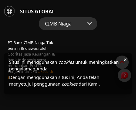
SITUS GLOBAL
CIMB Niaga
Situs Web Grup
PT Bank CIMB Niaga Tbk
Perbankan Konsumen
berizin & diawasi oleh
Otoritas Jasa Keuangan &
Perbankan Syariah
×
Bank Indonesia serta
Situs ini menggunakan
cookies
untuk meningkatkan
merupakan Peserta
pengalaman Anda.
Penjaminan LPS
akses di
Dengan menggunakan situs ini, Anda telah
sini
menyetujui penggunaan
cookies
dari Kami.