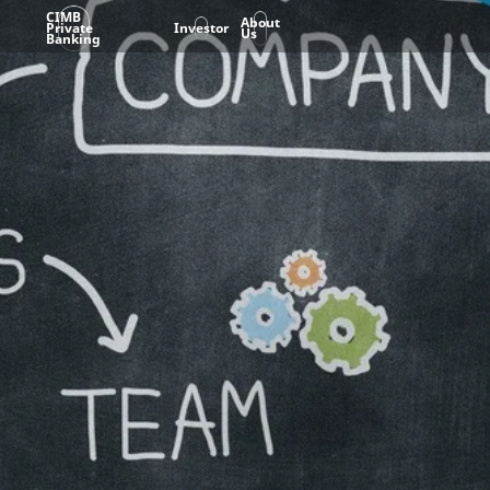
CIMB
About
Private
Investor
Us
Banking