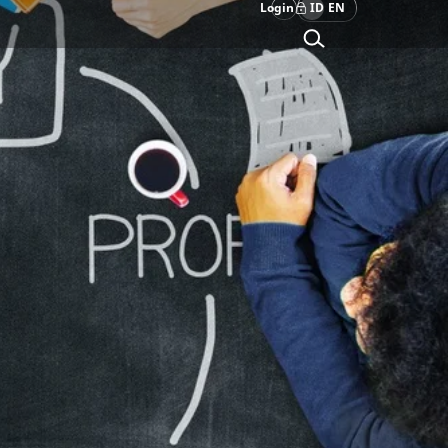
Login
ID
EN