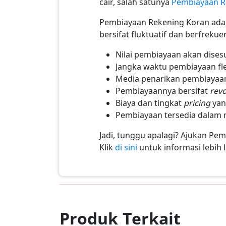
cair, salah satunya
Pembiayaan R
Pembiayaan Rekening Koran adal
bersifat fluktuatif dan berfrekuen
Nilai pembiayaan akan dise
Jangka waktu pembiayaan fl
Media penarikan pembiayaan 
Pembiayaannya bersifat
revo
Biaya dan tingkat
pricing
yan
Pembiayaan tersedia dalam 
Jadi, tunggu apalagi? Ajukan P
Klik
di sini
untuk informasi lebih l
Produk Terkait