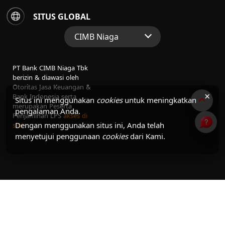
SITUS GLOBAL
CIMB Niaga
Situs Web Grup
PT Bank CIMB Niaga Tbk
Perbankan Konsumen
berizin & diawasi oleh
Otoritas Jasa Keuangan &
Perbankan Syariah
×
Bank Indonesia serta
Situs ini menggunakan
cookies
untuk meningkatkan
merupakan Peserta
pengalaman Anda.
Penjaminan LPS
akses di
Dengan menggunakan situs ini, Anda telah
sini
menyetujui penggunaan
cookies
dari Kami.