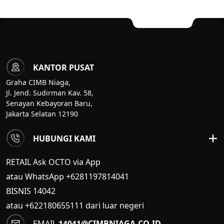
KANTOR PUSAT
Graha CIMB Niaga,
Jl. Jend. Sudirman Kav. 58,
Senayan Kebayoran Baru,
Jakarta Selatan 12190
HUBUNGI KAMI
RETAIL Ask OCTO via App
atau WhatsApp +6281197814041
BISNIS
14042
atau +622180655111 dari luar negeri
EMAIL
14041@CIMBNIAGA.CO.ID