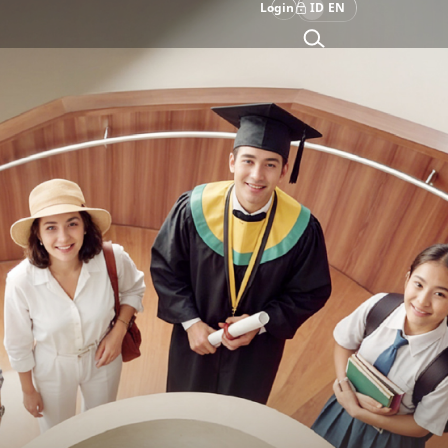
Login
ID
EN