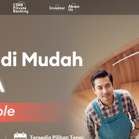
CIMB
About
Private
Investor
Us
Banking