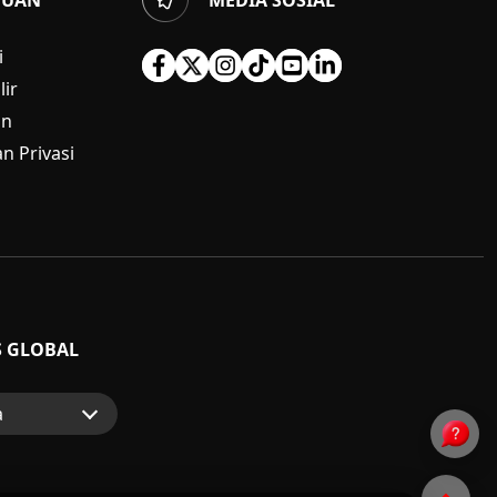
i
ir
an
n Privasi
S GLOBAL
a
p
nsumen