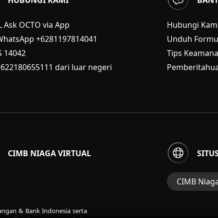
L Ask OCTO via App
Hubungi Kam
WhatsApp +6281197814041
Unduh Formul
S
14042
Tips Keaman
+622180655111 dari luar negeri
Pemberitahua
CIMB NIAGA VIRTUAL
SITU
CIMB Niag
Situs Web Gru
uangan & Bank Indonesia serta
Perbankan Ko