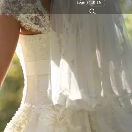
Login
ID
EN