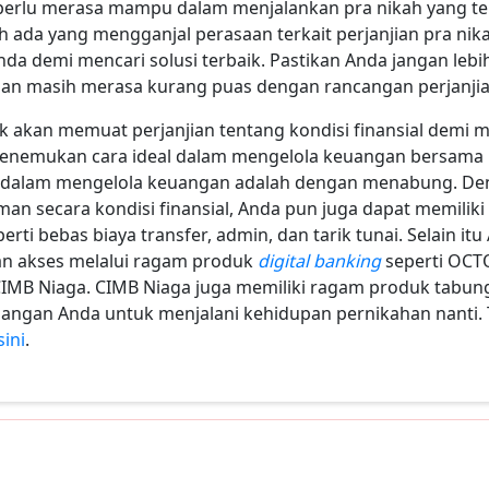
a perlu merasa mampu dalam menjalankan pra nikah yang te
h ada yang mengganjal perasaan terkait perjanjian pra nik
da demi mencari solusi terbaik. Pastikan Anda jangan le
gan masih merasa kurang puas dengan rancangan perjanjian
ak akan memuat perjanjian tentang kondisi finansial dem
enemukan cara ideal dalam mengelola keuangan bersama 
h dalam mengelola keuangan adalah dengan menabung. De
an secara kondisi finansial, Anda pun juga dapat memili
ti bebas biaya transfer, admin, dan tarik tunai. Selain i
an akses melalui ragam produk
digital banking
seperti OCT
CIMB Niaga. CIMB Niaga juga memiliki ragam produk tabun
ngan Anda untuk menjalani kehidupan pernikahan nanti. T
sini
.