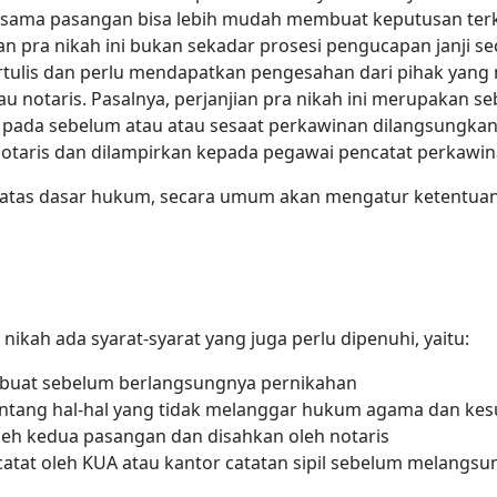
bersama pasangan bisa lebih mudah membuat keputusan ter
 pra nikah ini bukan sekadar prosesi pengucapan janji seca
tulis dan perlu mendapatkan pengesahan dari pihak yang 
 notaris. Pasalnya, perjanjian pra nikah ini merupakan se
 pada sebelum atau atau sesaat perkawinan dilangsungkan
taris dan dilampirkan kepada pegawai pencatat perkawi
at atas dasar hukum, secara umum akan mengatur ketentua
ikah ada syarat-syarat yang juga perlu dipenuhi, yaitu:
dibuat sebelum berlangsungnya pernikahan
 tentang hal-hal yang tidak melanggar hukum agama dan kes
oleh kedua pasangan dan disahkan oleh notaris
dicatat oleh KUA atau kantor catatan sipil sebelum melangs