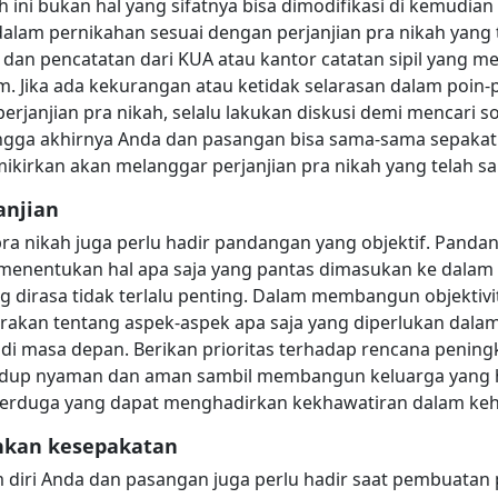
ah ini bukan hal yang sifatnya bisa dimodifikasi di kemudia
lam pernikahan sesuai dengan perjanjian pra nikah yang te
 dan pencatatan dari KUA atau kantor catatan sipil yang m
. Jika ada kekurangan atau ketidak selarasan dalam poin
janjian pra nikah, selalu lakukan diskusi demi mencari sol
ngga akhirnya Anda dan pasangan bisa sama-sama sepakat
kirkan akan melanggar perjanjian pra nikah yang telah s
anjian
a nikah juga perlu hadir pandangan yang objektif. Pandang
enentukan hal apa saja yang pantas dimasukan ke dalam pe
g dirasa tidak terlalu penting. Dalam membangun objektiv
arakan tentang aspek-aspek apa saja yang diperlukan dal
 di masa depan. Berikan prioritas terhadap rencana pening
idup nyaman dan aman sambil membangun keluarga yang h
 terduga yang dapat menghadirkan kekhawatiran dalam ke
kan kesepakatan
am diri Anda dan pasangan juga perlu hadir saat pembuatan 