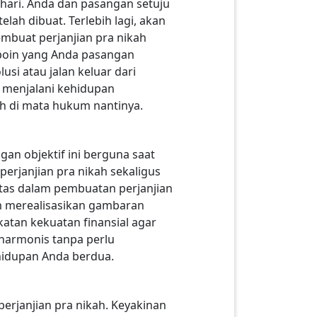
n hari. Anda dan pasangan setuju
lah dibuat. Terlebih lagi, akan
embuat perjanjian pra nikah
-poin yang Anda pasangan
usi atau jalan keluar dari
 menjalani kehidupan
ah di mata hukum nantinya.
an objektif ini berguna saat
rjanjian pra nikah sekaligus
itas dalam pembuatan perjanjian
am merealisasikan gambaran
katan kekuatan finansial agar
armonis tanpa perlu
hidupan Anda berdua.
perjanjian pra nikah. Keyakinan