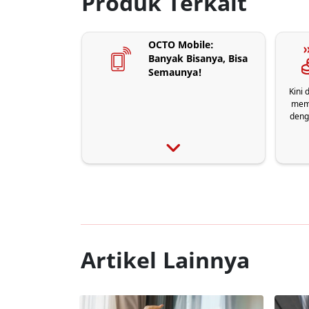
Produk Terkait
OCTO Mobile:
Banyak Bisanya, Bisa
Semaunya!
Kini
memp
deng
As
seca
Artikel Lainnya