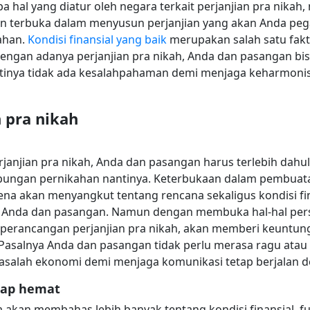
hal yang diatur oleh negara terkait perjanjian pra nikah,
n terbuka dalam menyusun perjanjian yang akan Anda peg
ahan.
Kondisi finansial yang baik
merupakan salah satu fa
engan adanya perjanjian pra nikah, Anda dan pasangan bis
ntinya tidak ada kesalahpahaman demi menjaga keharmoni
 pra nikah
anjian pra nikah, Anda dan pasangan harus terlebih dahu
bungan pernikahan nantinya. Keterbukaan dalam pembuatan
rena akan menyangkut tentang rencana sekaligus kondisi f
i Anda dan pasangan. Namun dengan membuka hal-hal perso
 perancangan perjanjian pra nikah, akan memberi keunt
 Pasalnya Anda dan pasangan tidak perlu merasa ragu atau
r masalah ekonomi demi menjaga komunikasi tetap berjalan d
tap hemat
a akan membahas lebih banyak tentang kondisi finansial, f