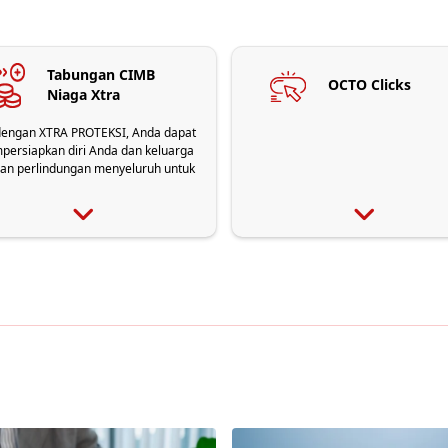
Tabungan CIMB
OCTO Clicks
Niaga Xtra
 dengan XTRA PROTEKSI, Anda dapat
ersiapkan diri Anda dan keluarga
an perlindungan menyeluruh untuk
uransi Jiwa & Asuransi Kesehatan
ra GRATIS melalui Tabungan CIMB
Niaga.