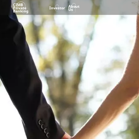
CIMB
About
Private
Investor
Us
Banking