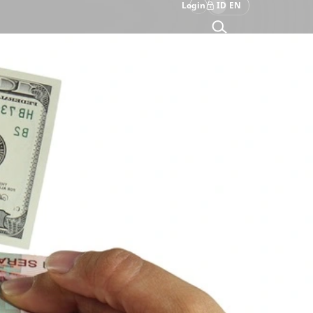
Login
ID
EN