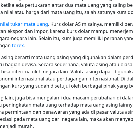
, ketika ada pertukaran antar dua mata uang yang saling 
ilai atau harga dari mata uang itu, salah satunya kurs do
nilai tukar mata uang
. Kurs dolar AS misalnya, memiliki pe
atan ekspor dan impor, karena kurs dolar mampu menerje
ra-negara lain. Selain itu, kurs juga memiliki peranan yan
engan
forex
.
ta asing berarti mata uang asing yang digunakan dalam per
u bagian devisa. Secara sederhana, valuta asing atau bias
 bisa diterima oleh negara lain. Valuta asing dapat diguna
nomi internasional atau perdagangan internasional. Di dal
gan kurs yang sudah disetujui oleh berbagai pihak yang 
ang lain, juga bisa mengalami dua macam perubahan di dalam
atu peningkatan mata uang terhadap mata uang asing lainny
ara permintaan dan penawaran yang ada di pasar valuta asi
esiasi pada mata uang dari negara lain, maka akan menye
 menjadi murah.