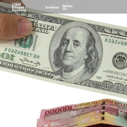
CIMB
About
Private
Investor
Us
Banking