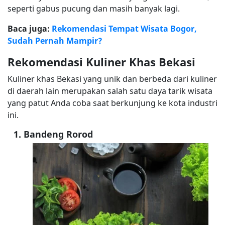
seperti gabus pucung dan masih banyak lagi.
Baca juga:
Rekomendasi Tempat Wisata Bogor,
Sudah Pernah Mampir?
Rekomendasi Kuliner Khas Bekasi
Kuliner khas Bekasi yang unik dan berbeda dari kuliner
di daerah lain merupakan salah satu daya tarik wisata
yang patut Anda coba saat berkunjung ke kota industri
ini.
Bandeng Rorod