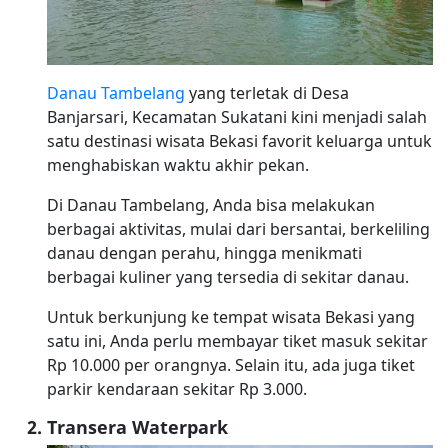
Danau Tambelang
yang terletak di Desa
Banjarsari, Kecamatan Sukatani kini menjadi salah
satu destinasi wisata Bekasi favorit keluarga untuk
menghabiskan waktu akhir pekan.
Di Danau Tambelang, Anda bisa melakukan
berbagai aktivitas, mulai dari bersantai, berkeliling
danau dengan perahu, hingga menikmati
berbagai kuliner yang tersedia di sekitar danau.
Untuk berkunjung ke tempat wisata Bekasi yang
satu ini, Anda perlu membayar tiket masuk sekitar
Rp 10.000 per orangnya. Selain itu, ada juga tiket
parkir kendaraan sekitar Rp 3.000.
Transera Waterpark