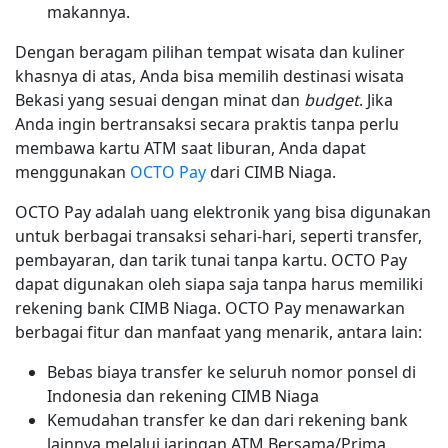
makannya.
Dengan beragam pilihan tempat wisata dan kuliner
khasnya di atas, Anda bisa memilih destinasi wisata
Bekasi yang sesuai dengan minat dan
budget
. Jika
Anda ingin bertransaksi secara praktis tanpa perlu
membawa kartu ATM saat liburan, Anda dapat
menggunakan
OCTO Pay
dari CIMB Niaga.
OCTO Pay adalah uang elektronik yang bisa digunakan
untuk berbagai transaksi sehari-hari, seperti transfer,
pembayaran, dan tarik tunai tanpa kartu. OCTO Pay
dapat digunakan oleh siapa saja tanpa harus memiliki
rekening bank CIMB Niaga. OCTO Pay menawarkan
berbagai fitur dan manfaat yang menarik, antara lain:
Bebas biaya transfer ke seluruh nomor ponsel di
Indonesia dan rekening CIMB Niaga
Kemudahan transfer ke dan dari rekening bank
lainnya melalui jaringan ATM Bersama/Prima