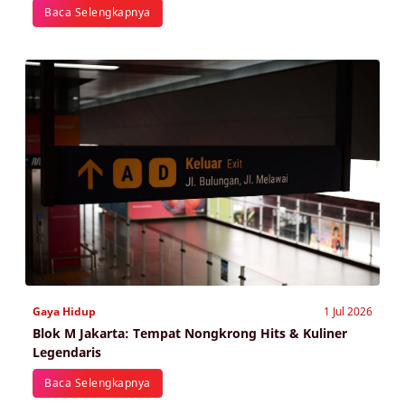
Baca Selengkapnya
Gaya Hidup
1 Jul 2026
Blok M Jakarta: Tempat Nongkrong Hits & Kuliner
Legendaris
Baca Selengkapnya