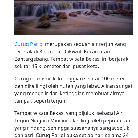
Curug Parigi
merupakan sebuah air terjun yang
terletak di Kelurahan Cikiwul, Kecamatan
Bantargebang. Tempat wisata Bekasi ini berjarak
sekitar 15 kilometer dari pusat kota.
Curug ini memiliki ketinggian sekitar 100 meter
dan dikelilingi oleh hutan yang lebat. Aliran sungai
yang mengalir dari ketinggian membuat airnya
tampak seperti terjun.
Tempat wisata Bekasi yang dijuluki sebagai Air
Terjun Niagara Mini ini dikelilingi oleh pepohonan
yang rindang, sehingga suasananya sangat sejuk
dan asri. Curug Parigi buka setiap hari selama 24