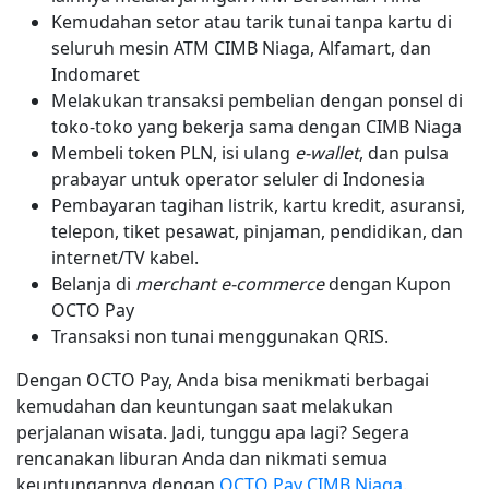
Kemudahan setor atau tarik tunai tanpa kartu di
seluruh mesin ATM CIMB Niaga, Alfamart, dan
Indomaret
Melakukan transaksi pembelian dengan ponsel di
toko-toko yang bekerja sama dengan CIMB Niaga
Membeli token PLN, isi ulang
e-wallet
, dan pulsa
prabayar untuk operator seluler di Indonesia
Pembayaran tagihan listrik, kartu kredit, asuransi,
telepon, tiket pesawat, pinjaman, pendidikan, dan
internet/TV kabel.
Belanja di
merchant e-commerce
dengan Kupon
OCTO Pay
Transaksi non tunai menggunakan QRIS.
Dengan OCTO Pay, Anda bisa menikmati berbagai
kemudahan dan keuntungan saat melakukan
perjalanan wisata. Jadi, tunggu apa lagi? Segera
rencanakan liburan Anda dan nikmati semua
keuntungannya dengan
OCTO Pay CIMB Niaga
.