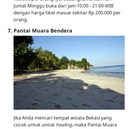
Jumat-Minggu buka dari jam 10.00 - 21.00 WIB
dengan harga tiket masuk sekitar Rp 200.000 per
orang.
Pantai Muara Bendera
Jika Anda mencari tempat wisata Bekasi yang
cocok untuk untuk
healing
, maka Pantai Muara