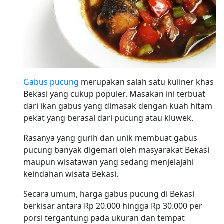
Gabus pucung
merupakan salah satu kuliner khas
Bekasi yang cukup populer. Masakan ini terbuat
dari ikan gabus yang dimasak dengan kuah hitam
pekat yang berasal dari pucung atau kluwek.
Rasanya yang gurih dan unik membuat gabus
pucung banyak digemari oleh masyarakat Bekasi
maupun wisatawan yang sedang menjelajahi
keindahan wisata Bekasi.
Secara umum, harga gabus pucung di Bekasi
berkisar antara Rp 20.000 hingga Rp 30.000 per
porsi tergantung pada ukuran dan tempat