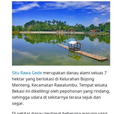
Situ Rawa Gede
merupakan danau alami seluas 7
hektar yang berlokasi di Kelurahan Bojong
Menteng, Kecamatan Rawalumbu. Tempat wisata
Bekasi ini dikelilingi oleh pepohonan yang rindang,
sehingga udara di sekitarnya terasa sejuk dan
segar.
Di sekitar danau terdapat beberapa warung yang