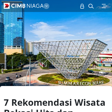
Personal
7 Rekomendasi Wisata