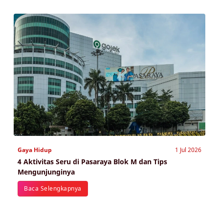
Gaya Hidup
1 Jul 2026
4 Aktivitas Seru di Pasaraya Blok M dan Tips
Mengunjunginya
Baca Selengkapnya