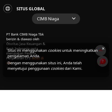
SITUS GLOBAL
CIMB Niaga
Situs Web Grup
PT Bank CIMB Niaga Tbk
Perbankan Konsumen
berizin & diawasi oleh
Otoritas Jasa Keuangan &
Perbankan Syariah
×
Bank Indonesia serta
Situs ini menggunakan
cookies
untuk meningkatkan
merupakan Peserta
pengalaman Anda.
Penjaminan LPS
akses di
Dengan menggunakan situs ini, Anda telah
sini
menyetujui penggunaan
cookies
dari Kami.