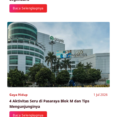
Baca Selengkapnya
Gaya Hidup
1 Jul 2026
4 Aktivitas Seru di Pasaraya Blok M dan Tips
Mengunjunginya
Baca Selengkapnya