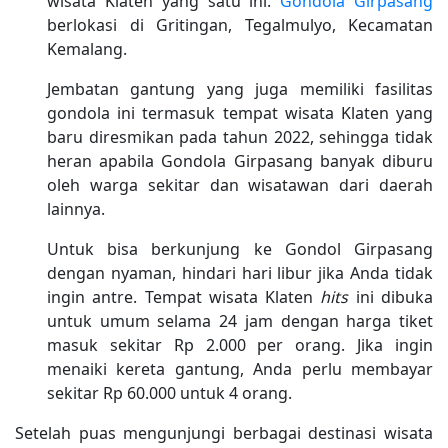
wisata Klaten yang satu ini.
Gondola Girpasang
berlokasi di Gritingan, Tegalmulyo, Kecamatan
Kemalang.
Jembatan gantung yang juga memiliki fasilitas
gondola ini termasuk tempat wisata Klaten yang
baru diresmikan pada tahun 2022, sehingga tidak
heran apabila Gondola Girpasang banyak diburu
oleh warga sekitar dan wisatawan dari daerah
lainnya.
Untuk bisa berkunjung ke Gondol Girpasang
dengan nyaman, hindari hari libur jika Anda tidak
ingin antre. Tempat wisata Klaten
hits
ini dibuka
untuk umum selama 24 jam dengan harga tiket
masuk sekitar Rp 2.000 per orang. Jika ingin
menaiki kereta gantung, Anda perlu membayar
sekitar Rp 60.000 untuk 4 orang.
Setelah puas mengunjungi berbagai destinasi wisata