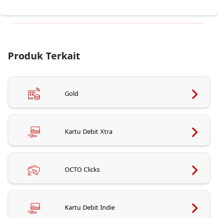
Produk Terkait
Gold
Kartu Debit Xtra
OCTO Clicks
Kartu Debit Indie