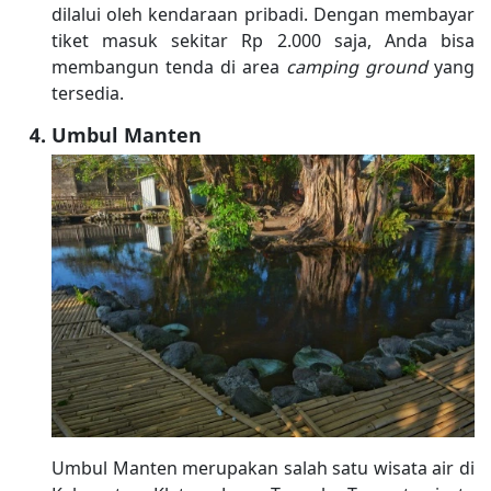
dilalui oleh kendaraan pribadi. Dengan membayar
tiket masuk sekitar Rp 2.000 saja, Anda bisa
membangun tenda di area
camping ground
yang
tersedia.
Umbul Manten
Umbul Manten merupakan salah satu wisata air di