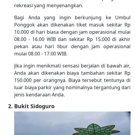
rekreasi yang menyenangkan.
Bagi Anda yang ingin berkunjung ke Umbul
Ponggok akan dikenakan tiket masuk sekitar Rp
10.000 di hari biasa dengan jam operasional mulai
08.00 - 16.00 WIB dan sekitar Rp 15.000 di akhir
pekan atau hari libur dengan jam operasional
mulai 08.00 - 17.00 WIB.
Jika ingin menikmati sensasi berjalan di bawah air,
Anda akan dikenakan biaya tambahan sekitar Rp
150.000 per orangnya. Biaya tersebut tentunya di
luar biaya parkir yang nominalnya tergantung dari
jenis kendaraan Anda.
Bukit Sidoguro