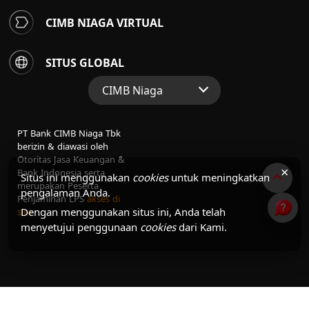
CIMB NIAGA VIRTUAL
SITUS GLOBAL
CIMB Niaga
Situs Web Grup
PT Bank CIMB Niaga Tbk
Perbankan Konsumen
berizin & diawasi oleh
Otoritas Jasa Keuangan &
Perbankan Syariah
×
Bank Indonesia serta
Situs ini menggunakan
cookies
untuk meningkatkan
merupakan Peserta
pengalaman Anda.
Penjaminan LPS
akses di
Dengan menggunakan situs ini, Anda telah
sini
menyetujui penggunaan
cookies
dari Kami.