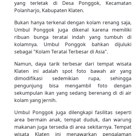
yang terletak di Desa Ponggok, Kecamatan
Polanharjo, Kabupaten Klaten.
Bukan hanya terkenal dengan kolam renang saja,
Umbul Ponggok juga dikenal karena memiliki
ribuan bunga teratai indah yang tumbuh di
kolamnya. Umbul Ponggok bahkan dijuluki
sebagai "Kolam Teratai Terbesar di Asia".
Namun, daya tarik terbesar dari tempat wisata
Klaten ini adalah spot foto bawah air yang
dimodifikasi sedemikian rupa, sehingga
pengunjung bisa mengambil foto dengan
sekumpulan ikan yang sedang berenang di di air
kolam yang jernih.
Umbul Ponggok juga dilengkapi fasilitas seperti
area bermain anak, tempat duduk, dan warung
makanan juga tersedia di area sekitarnya. Tempat
wisata Klaten ini menawarkan pengalaman