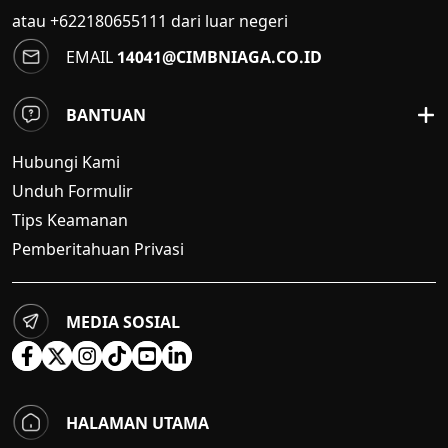
atau +622180655111 dari luar negeri
EMAIL
14041@CIMBNIAGA.CO.ID
BANTUAN
Hubungi Kami
Unduh Formulir
Tips Keamanan
Pemberitahuan Privasi
MEDIA SOSIAL
HALAMAN UTAMA