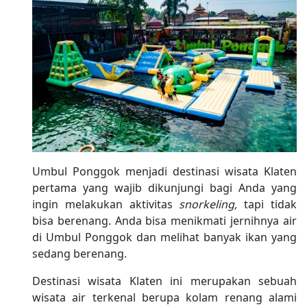
Umbul Ponggok menjadi destinasi wisata Klaten
pertama yang wajib dikunjungi bagi Anda yang
ingin melakukan aktivitas
snorkeling,
tapi tidak
bisa berenang. Anda bisa menikmati jernihnya air
di Umbul Ponggok dan melihat banyak ikan yang
sedang berenang.
Destinasi wisata Klaten ini merupakan sebuah
wisata air terkenal berupa kolam renang alami