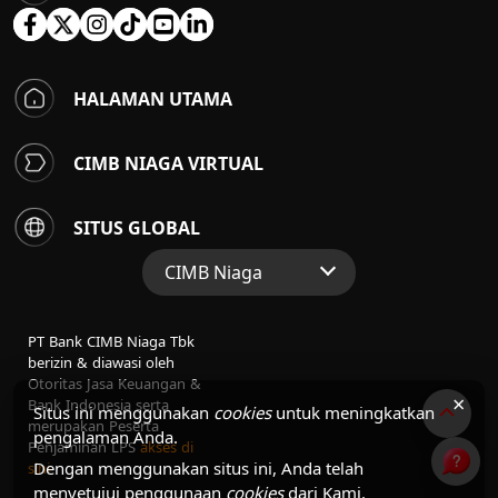
HALAMAN UTAMA
CIMB NIAGA VIRTUAL
SITUS GLOBAL
CIMB Niaga
Situs Web Grup
PT Bank CIMB Niaga Tbk
Perbankan Konsumen
berizin & diawasi oleh
Otoritas Jasa Keuangan &
Perbankan Syariah
×
Bank Indonesia serta
Situs ini menggunakan
cookies
untuk meningkatkan
merupakan Peserta
pengalaman Anda.
Penjaminan LPS
akses di
Dengan menggunakan situs ini, Anda telah
sini
menyetujui penggunaan
cookies
dari Kami.