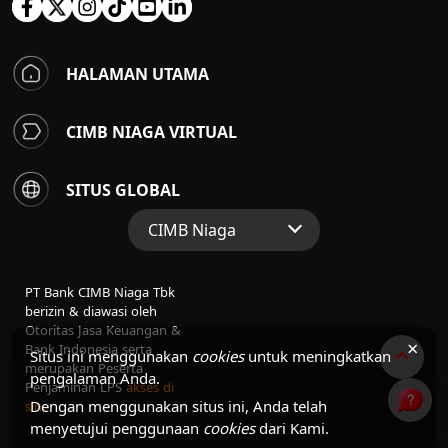
HALAMAN UTAMA
CIMB NIAGA VIRTUAL
SITUS GLOBAL
CIMB Niaga
Situs Web Grup
PT Bank CIMB Niaga Tbk
Perbankan Konsumen
berizin & diawasi oleh
Otoritas Jasa Keuangan &
Perbankan Syariah
×
Bank Indonesia serta
Situs ini menggunakan
cookies
untuk meningkatkan
merupakan Peserta
pengalaman Anda.
Penjaminan LPS
akses di
Dengan menggunakan situs ini, Anda telah
sini
menyetujui penggunaan
cookies
dari Kami.