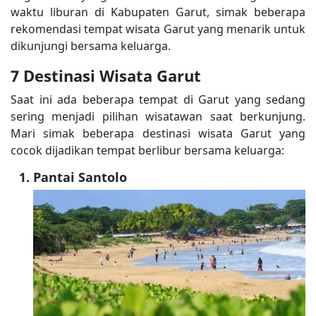
waktu liburan di Kabupaten Garut, simak beberapa
rekomendasi tempat wisata Garut yang menarik untuk
dikunjungi bersama keluarga.
7 Destinasi Wisata Garut
Saat ini ada beberapa tempat di Garut yang sedang
sering menjadi pilihan wisatawan saat berkunjung.
Mari simak beberapa destinasi wisata Garut yang
cocok dijadikan tempat berlibur bersama keluarga:
Pantai Santolo