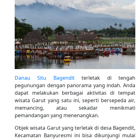
Danau Situ Bagendit
terletak di tengah
pegunungan dengan panorama yang indah. Anda
dapat melakukan berbagai aktivitas di tempat
wisata Garut yang satu ini, seperti bersepeda air,
memancing, atau sekadar menikmati
pemandangan yang menenangkan.
Objek wisata Garut yang terletak di desa Bagendit,
Kecamatan Banyuresmi ini bisa dikunjungi mulai