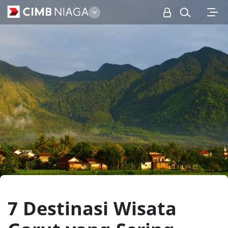
Personal
7 Destinasi Wisata