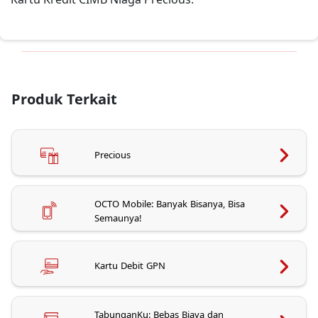
Produk Terkait
Precious
OCTO Mobile: Banyak Bisanya, Bisa
Semaunya!
Kartu Debit GPN
TabunganKu: Bebas Biaya dan