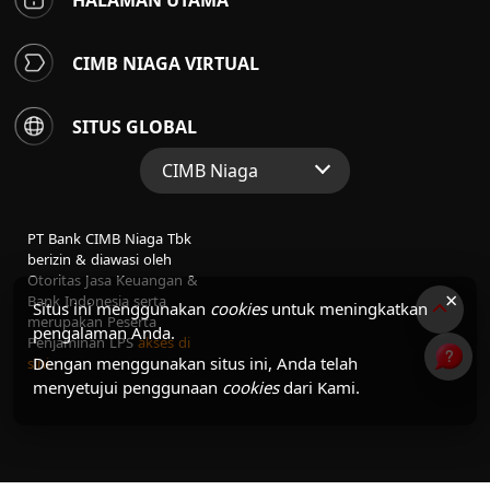
HALAMAN UTAMA
CIMB NIAGA VIRTUAL
SITUS GLOBAL
CIMB Niaga
Situs Web Grup
PT Bank CIMB Niaga Tbk
Perbankan Konsumen
berizin & diawasi oleh
Otoritas Jasa Keuangan &
Perbankan Syariah
×
Bank Indonesia serta
Situs ini menggunakan
cookies
untuk meningkatkan
merupakan Peserta
pengalaman Anda.
Penjaminan LPS
akses di
Dengan menggunakan situs ini, Anda telah
sini
menyetujui penggunaan
cookies
dari Kami.