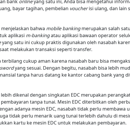
nan bank
online
yang satu ini, Anda bisa mengetahui infor
 uang, bayar tagihan, pembelian
voucher
isi ulang, dan lain
menjelaskan bahwa
mobile banking
merupakan salah satu
tuk aplikasi
m-banking
atau aplikasi bawaan operator selul
e
yang satu ini cukup praktis digunakan oleh nasabah kar
aat melakukan transaksi seperti transfer.
a terbilang cukup aman karena nasabah baru bisa mengakse
ssword
yang sesuai. Dengan begitu, nasabah bisa lebih mu
finansial tanpa harus datang ke kantor cabang bank yang di
 lebih dikenal dengan singkatan EDC merupakan perangkat 
pembayaran tanpa tunai. Mesin EDC diterbitkan oleh perb
Dengan adanya mesin EDC, nasabah tidak perlu membawa 
 juga tidak perlu menarik uang tunai terlebih dahulu di me
kan kartu ke mesin EDC untuk melakukan pembayaran.