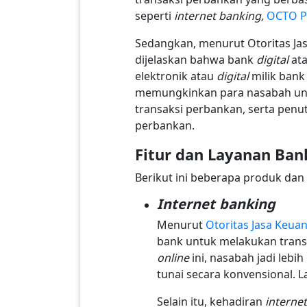
seperti
internet banking,
OCTO P
Sedangkan, menurut Otoritas Ja
dijelaskan bahwa bank
digital
at
elektronik atau
digital
milik bank
memungkinkan para nasabah untu
transaksi perbankan, serta penu
perbankan.
Fitur dan Layanan Ba
Berikut ini beberapa produk da
Internet banking
Menurut
Otoritas Jasa Keua
bank untuk melakukan transa
online
ini, nasabah jadi leb
tunai secara konvensional. 
Selain itu, kehadiran
interne