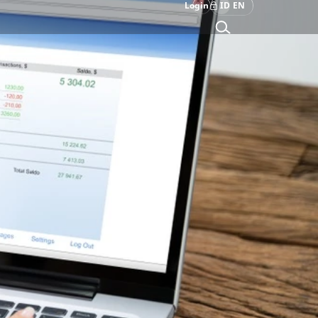
Login
ID
EN