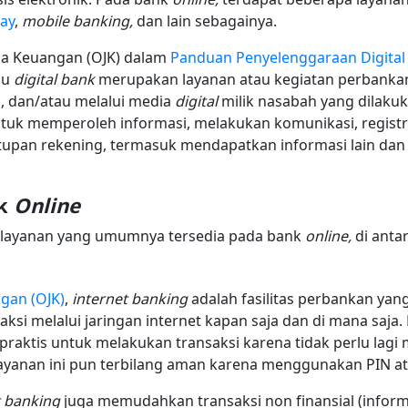
ay
,
mobile banking,
dan lain sebagainya.
sa Keuangan (OJK) dalam
Panduan Penyelenggaraan Digita
au
digital bank
merupakan layanan atau kegiatan perbank
 , dan/atau melalui media
digital
milik nasabah yang dilaku
k memperoleh informasi, melakukan komunikasi, registr
tupan rekening, termasuk mendapatkan informasi lain dan 
nk
Online
n layanan yang umumnya tersedia pada bank
online,
di anta
ngan (OJK)
,
internet banking
adalah fasilitas perbankan yan
ksi melalui jaringan internet kapan saja dan di mana saja
ih praktis untuk melakukan transaksi karena tidak perlu 
Layanan ini pun terbilang aman karena menggunakan PIN a
t banking
juga memudahkan transaksi non finansial (inform