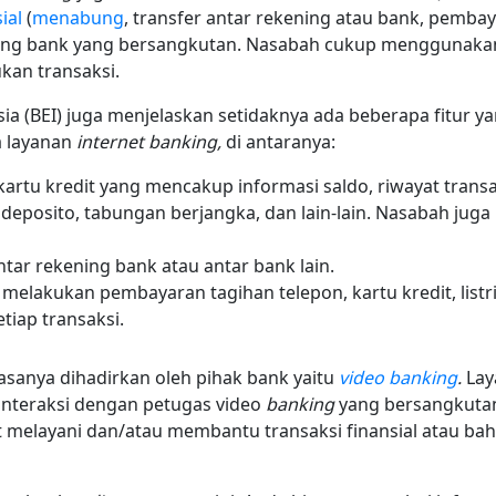
ial
(
menabung
, transfer antar rekening atau bank, pembaya
bang bank yang bersangkutan. Nasabah cukup menggunak
kan transaksi.
esia (BEI) juga menjelaskan setidaknya ada beberapa fitur 
 layanan
internet banking,
di antaranya:
artu kredit yang mencakup informasi saldo, riwayat transa
deposito, tabungan berjangka, dan lain-lain. Nasabah juga 
antar rekening bank atau antar bank lain.
melakukan pembayaran tagihan telepon, kartu kredit, listri
etiap transaksi.
asanya dihadirkan oleh pihak bank yaitu
video banking
.
Lay
nteraksi dengan petugas video
banking
yang bersangkutan 
 melayani dan/atau membantu transaksi finansial atau bahk