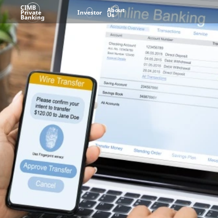
CIMB
About
Private
Investor
Us
Banking