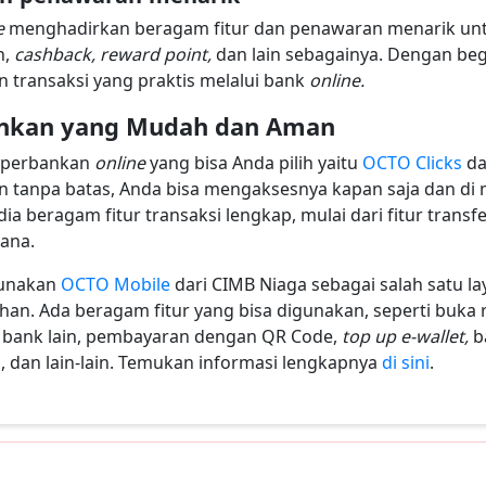
e
menghadirkan beragam fitur dan penawaran menarik un
n,
cashback, reward point,
dan lain sebagainya. Dengan beg
n transaksi yang praktis melalui bank
online.
bankan yang Mudah dan Aman
i perbankan
online
yang bisa Anda pilih yaitu
OCTO Clicks
da
tanpa batas, Anda bisa mengaksesnya kapan saja dan di 
ia beragam fitur transaksi lengkap, mulai dari fitur transf
dana.
gunakan
OCTO Mobile
dari CIMB Niaga sebagai salah satu l
n. Ada beragam fitur yang bisa digunakan, seperti buka
e bank lain, pembayaran dengan QR Code,
top up e-wallet,
b
as, dan lain-lain. Temukan informasi lengkapnya
di sini
.