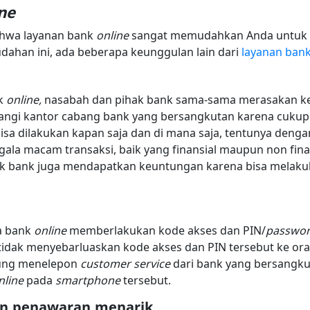
ne
ahwa layanan bank
online
sangat memudahkan Anda untuk m
dahan ini, ada beberapa keunggulan lain dari
layanan ban
nk
online,
nasabah dan pihak bank sama-sama merasakan keu
angi kantor cabang bank yang bersangkutan karena cukup 
isa dilakukan kapan saja dan di mana saja, tentunya denga
ala macam transaksi, baik yang finansial maupun non fina
Pihak bank juga mendapatkan keuntungan karena bisa melaku
a bank
online
memberlakukan kode akses dan PIN/
passwo
 tidak menyebarluaskan kode akses dan PIN tersebut ke orang
gsung menelepon
customer service
dari bank yang bersangk
nline
pada
smartphone
tersebut.
an penawaran menarik