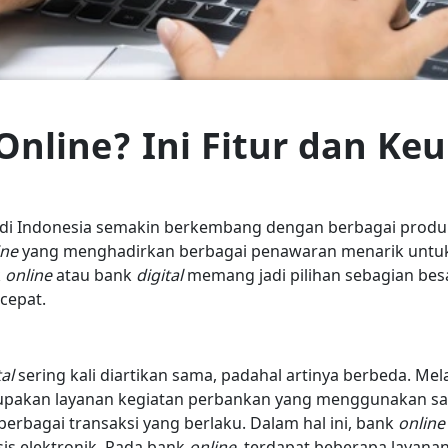
Online? Ini Fitur dan K
di Indonesia semakin berkembang dengan berbagai produk
ine
yang menghadirkan berbagai penawaran menarik untuk
k
online
atau bank
digital
memang jadi pilihan sebagian bes
cepat.
tal
sering kali diartikan sama, padahal artinya berbeda. Me
pakan layanan kegiatan perbankan yang menggunakan sara
rbagai transaksi yang berlaku. Dalam hal ini, bank
onlin
is elektronik. Pada bank
online,
terdapat beberapa layanan