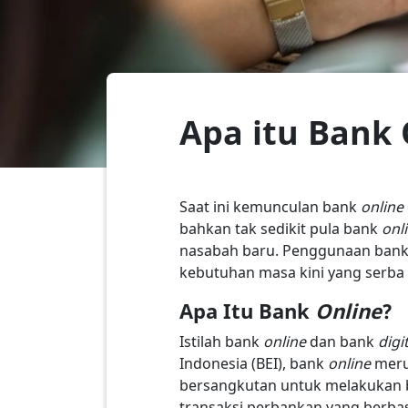
Apa itu Bank 
Saat ini kemunculan bank
online
bahkan tak sedikit pula bank
onl
nasabah baru. Penggunaan ban
kebutuhan masa kini yang serba 
Apa Itu Bank
Online
?
Istilah bank
online
dan bank
digi
Indonesia (BEI), bank
online
meru
bersangkutan untuk melakukan be
transaksi perbankan yang berbas