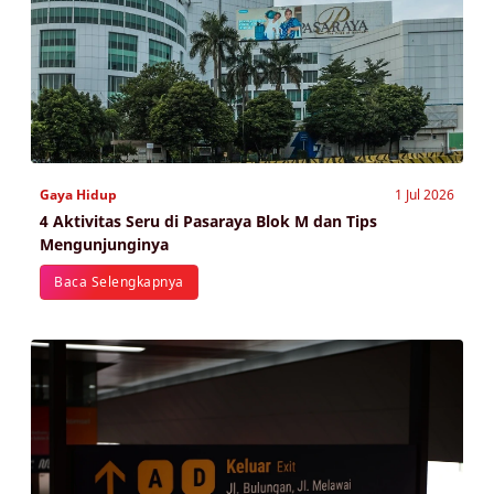
Gaya Hidup
1 Jul 2026
4 Aktivitas Seru di Pasaraya Blok M dan Tips
Mengunjunginya
Baca Selengkapnya