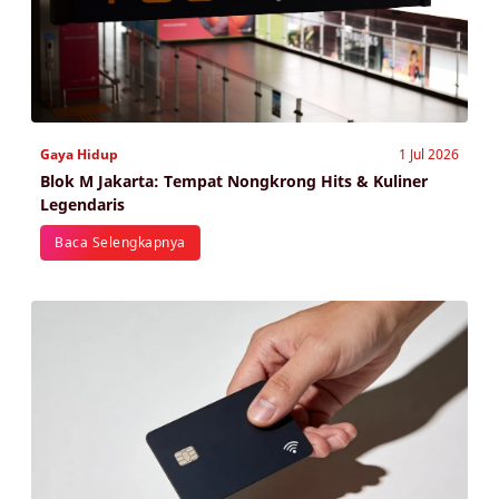
Gaya Hidup
1 Jul 2026
Blok M Jakarta: Tempat Nongkrong Hits & Kuliner
Legendaris
Baca Selengkapnya