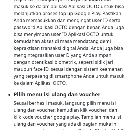
masuk ke dalam aplikasi Aplikasi OCTO untuk bisa
melanjutkan proses top up Google Play. Pastikan
Anda memasukkan dan mengingat user ID serta
password Aplikasi OCTO dengan benar. Anda juga
bisa menyimpan user ID Aplikasi OCTO untuk
kemudahan akses di masa mendatang demi
kepraktisan transaksi digital Anda. Anda juga bisa
mengintegrasikan user D yang Anda simpan
dengan otentikasi biometrik, seperti sidik jari
maupun face ID, sesuai dengan sistem keamanan
yang terpasang di smartphone Anda untuk masuk
ke dalam Aplikasi OCTO.
Pilih menu isi ulang dan voucher
Seusai berhasil masuk, langsung pilih menu isi
ulang dan voucher, kemudian klik voucher, dan
klik kode voucher google play. Tampilan menu isi
ulang dan voucher yang ada di bagian muka ini