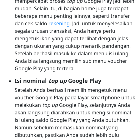
mempercepat proses
top up
Google Play jadi lebih
mudah. Selain itu, di bagian home juga terdapat
beberapa menu penting lainnya, seperti transfer
dan cek saldo
rekening
. Jadi untuk menyelesaikan
segala urusan transaksi, Anda hanya perlu
mengetuk ikon yang dapat terlihat dengan jelas
dengan ukuran yang cukup menarik pandangan.
Setelah berhasil masuk ke dalam menu isi ulang,
Anda bisa langsung memilih sub menu voucher
Google Play yang tertera.
Isi nominal
top up
Google Play
Setelah Anda berhasil memilih mengetuk menu
voucher Google Play pada layar smartphone untuk
melakukan
top up
Google Play, selanjutnya Anda
akan langsung diarahkan untuk mengisi nominal
isi ulang saldo Google Play yang Anda butuhkan.
Namun sebelum memasukan nominal yang
dibutuhkan, pastikan Anda sudah lebih dulu