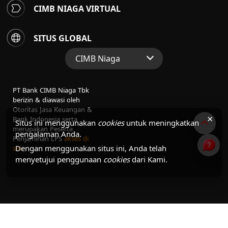
CIMB NIAGA VIRTUAL
SITUS GLOBAL
CIMB Niaga
Situs Web Grup
PT Bank CIMB Niaga Tbk
Perbankan Konsumen
berizin & diawasi oleh
Otoritas Jasa Keuangan &
Perbankan Syariah
×
Bank Indonesia serta
Situs ini menggunakan
cookies
untuk meningkatkan
merupakan Peserta
pengalaman Anda.
Penjaminan LPS
akses di
Dengan menggunakan situs ini, Anda telah
sini
menyetujui penggunaan
cookies
dari Kami.