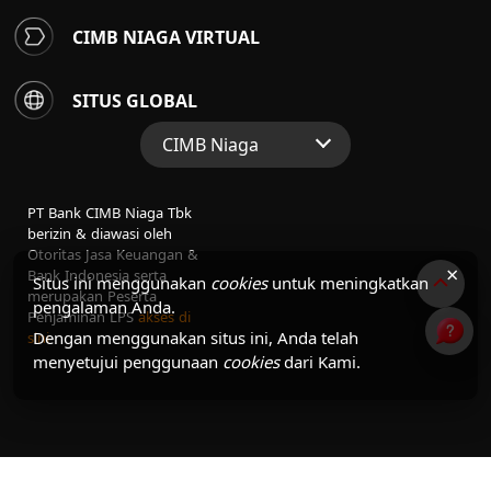
CIMB NIAGA VIRTUAL
SITUS GLOBAL
CIMB Niaga
Situs Web Grup
PT Bank CIMB Niaga Tbk
Perbankan Konsumen
berizin & diawasi oleh
Otoritas Jasa Keuangan &
Perbankan Syariah
×
Bank Indonesia serta
Situs ini menggunakan
cookies
untuk meningkatkan
merupakan Peserta
pengalaman Anda.
Penjaminan LPS
akses di
Dengan menggunakan situs ini, Anda telah
sini
menyetujui penggunaan
cookies
dari Kami.