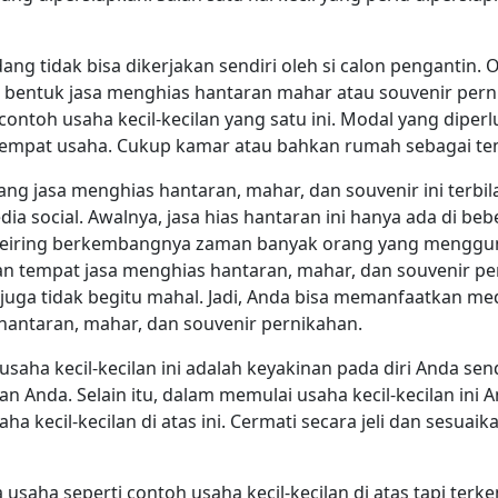
dang tidak bisa dikerjakan sendiri oleh si calon pengantin.
m bentuk jasa menghias hantaran mahar atau souvenir pern
contoh usaha kecil-kecilan yang satu ini. Modal yang diperl
tempat usaha. Cukup kamar atau bahkan rumah sebagai te
dang jasa menghias hantaran, mahar, dan souvenir ini terbil
ia social. Awalnya, jasa hias hantaran ini hanya ada di beb
, seiring berkembangnya zaman banyak orang yang mengguna
an tempat jasa menghias hantaran, mahar, dan souvenir pe
juga tidak begitu mahal. Jadi, Anda bisa memanfaatkan medi
ntaran, mahar, dan souvenir pernikahan.
ha kecil-kecilan ini adalah keyakinan pada diri Anda sendir
n Anda. Selain itu, dalam memulai usaha kecil-kecilan ini 
saha kecil-kecilan di atas ini. Cermati secara jeli dan ses
saha seperti contoh usaha kecil-kecilan di atas tapi ter