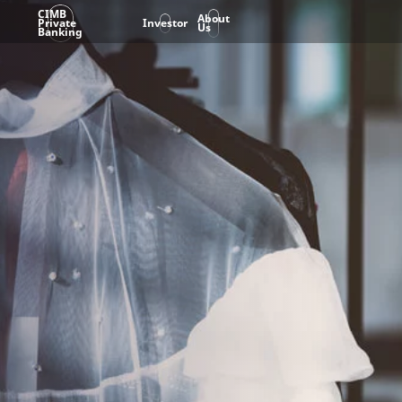
CIMB
About
Private
Investor
Us
Banking