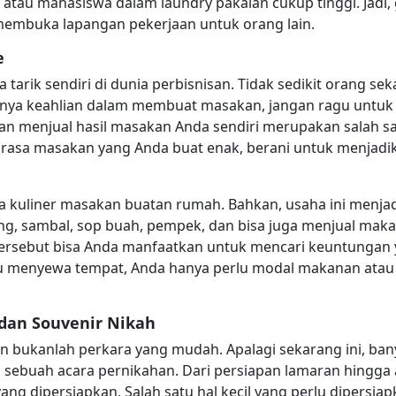
atau mahasiswa dalam laundry pakaian cukup tinggi. Jadi
embuka lapangan pekerjaan untuk orang lain.
e
a tarik sendiri di dunia perbisnisan. Tidak sedikit orang sek
unya keahlian dalam membuat masakan, jangan ragu untuk m
n menjual hasil masakan Anda sendiri merupakan salah sat
a rasa masakan yang Anda buat enak, berani untuk menjad
a kuliner masakan buatan rumah. Bahkan, usaha ini menja
ng, sambal, sop buah, pempek, dan bisa juga menjual maka
 tersebut bisa Anda manfaatkan untuk mencari keuntungan y
perlu menyewa tempat, Anda hanya perlu modal makanan at
 dan Souvenir Nikah
bukanlah perkara yang mudah. Apalagi sekarang ini, banya
ebuah acara pernikahan. Dari persiapan lamaran hingga ac
 yang dipersiapkan. Salah satu hal kecil yang perlu dipersi