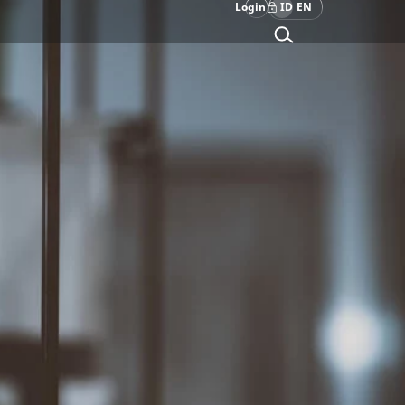
Login
ID
EN