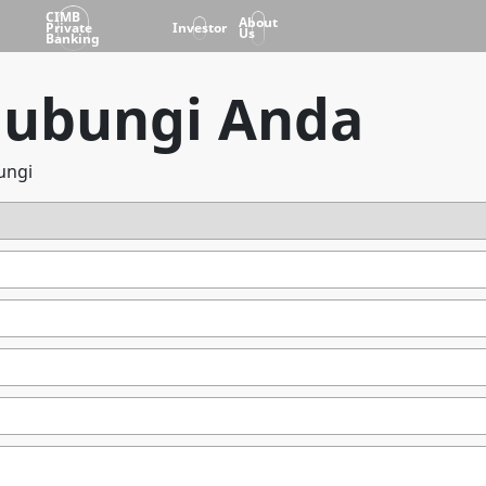
CIMB
About
Private
Investor
Us
Banking
Hubungi Anda
ungi