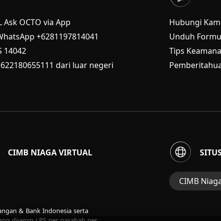
L Ask OCTO via App
Hubungi Kam
WhatsApp +6281197814041
Unduh Formul
S
14042
Tips Keaman
+622180655111 dari luar negeri
Pemberitahua
CIMB NIAGA VIRTUAL
SITU
CIMB Niag
Situs Web Gru
uangan & Bank Indonesia serta
Perbankan Ko
ng dijamin LPS per nasabah per