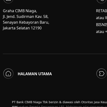
Graha CIMB Niaga,
RETAI
Jl. Jend. Sudirman Kav. 58,
atau 
Senayan Kebayoran Baru,
BISNI
Jakarta Selatan 12190
atau 
HALAMAN UTAMA
PT Bank CIMB Niaga Tbk berizin & diawasi oleh Otoritas Jasa Ke
merupakan Peserta Penjaminan LPS. Maksimum nilai simpanan ya