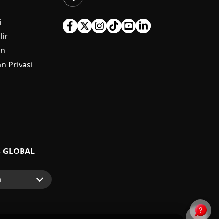
i
ir
an
n Privasi
S GLOBAL
a
p
nsumen