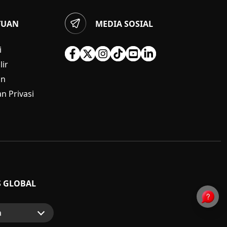
TUAN
MEDIA SOSIAL
i
ir
an
n Privasi
S GLOBAL
a