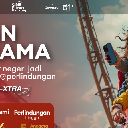
CIMB
About
Private
Investor
Us
Banking