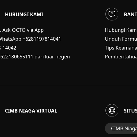
HUBUNGI KAMI
BAN
L Ask OCTO via App
Hubungi Kam
WhatsApp +6281197814041
Unduh Formul
S
14042
Tips Keaman
+622180655111 dari luar negeri
Pemberitahua
CIMB NIAGA VIRTUAL
SITU
CIMB Niag