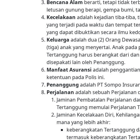
Bencana Alam
berarti, tetapi tidak te
letusan gunung berapi, gempa bumi, tan
Kecelakaan
adalah kejadian tiba-tiba, 
yang terjadi pada waktu dan tempat te
yang dapat dibuktikan secara ilmu ked
Keluarga
adalah dua (2) Orang Dewas
(tiga) anak yang menyertai. Anak pada 
Tertanggung harus berangkat dari dan
disepakati lain oleh Penanggung.
Manfaat Asuransi
adalah penggantian 
ketentuan pada Polis ini.
Penanggung
adalah PT Sompo Insuran
Perjalanan
adalah sebuah Perjalanan d
Jaminan Pembatalan Perjalanan dan
Tertanggung memulai Perjalanan Te
Jaminan Kecelakaan Diri, Kehilang
mana yang lebih akhir:
keberangkatan Tertanggung da
termasuk keberangkatan Terta