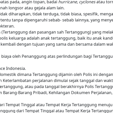
rbatas pada, angin topan, badai
hurricane
,
cyclones
atau tor
ah longsor atau gejala alam lain.
tidak diharapkan, tidak terduga, tidak biasa, spesifik, men
rtentu tanpa dipengaruhi sebab- sebab lainnya, yang meny
okteran.
a (Tertanggung dan pasangan sah Tertanggung) yang mel
polis keluarga adalah anak tertanggung, baik itu anak kandu
 kembali dengan tujuan yang sama dan bersama dalam wak
biaya oleh Penanggung atas perlindungan bagi Tertanggun
ce Indonesia.
omestik dimana Tertanggung dijamin oleh Polis ini dengan
 Keterlambatan perjalanan dimulai sejak tanggal dan waktu
rtanggung, atau pada tanggal berakhirnya Polis Tertangg
an Barang-Barang Pribadi, Kehilangan Dokumen Perjalanan,
ri Tempat Tinggal atau Tempat Kerja Tertanggung menuju 
nggung dari Tempat Tinggal atau Tempat Kerja Tertanggun