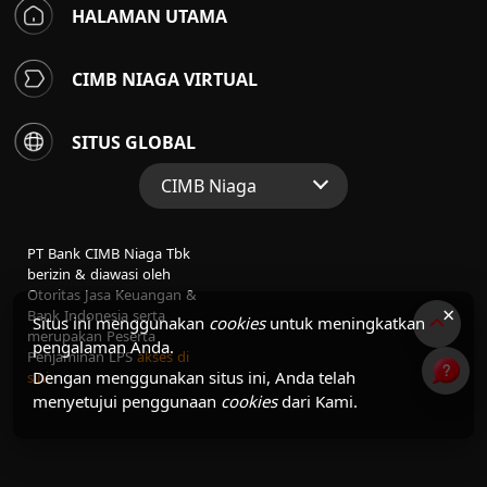
HALAMAN UTAMA
CIMB NIAGA VIRTUAL
SITUS GLOBAL
CIMB Niaga
Situs Web Grup
PT Bank CIMB Niaga Tbk
Perbankan Konsumen
berizin & diawasi oleh
Otoritas Jasa Keuangan &
Perbankan Syariah
×
Bank Indonesia serta
Situs ini menggunakan
cookies
untuk meningkatkan
merupakan Peserta
pengalaman Anda.
Penjaminan LPS
akses di
Dengan menggunakan situs ini, Anda telah
sini
menyetujui penggunaan
cookies
dari Kami.