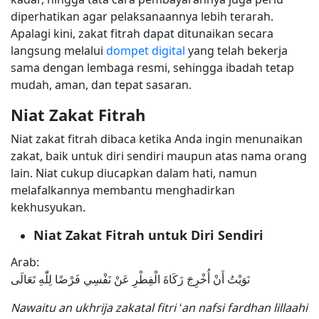
diperhatikan agar pelaksanaannya lebih terarah.
Apalagi kini, zakat fitrah dapat ditunaikan secara
langsung melalui
dompet digital
yang telah bekerja
sama dengan lembaga resmi, sehingga ibadah tetap
mudah, aman, dan tepat sasaran.
Niat Zakat Fitrah
Niat zakat fitrah dibaca ketika Anda ingin menunaikan
zakat, baik untuk diri sendiri maupun atas nama orang
lain. Niat cukup diucapkan dalam hati, namun
melafalkannya membantu menghadirkan
kekhusyukan.
Niat Zakat Fitrah untuk Diri Sendiri
Arab:
نَوَيْتُ أَنْ أُخْرِجَ زَكَاةَ الْفِطْرِ عَنْ نَفْسِي فَرْضًا لِلّٰهِ تَعَالَى
Nawaitu an ukhrija zakatal fitri ‘an nafsi fardhan lillaahi