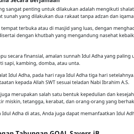
g sangat penting untuk dilakukan adalah mengikuti shalat
lat sunah yang dilakukan dua rakaat tanpa adzan dan iqam
di tempat terbuka atau di masjid yang luas, dengan meng
a disertai dengan khutbah yang mengandung nasehat kebaik
 secara finansial, amalan sunnah Idul Adha yang paling 
rti sapi, kambing, domba, atau unta.
lat Idul Adha, pada hari raya Idul Adha tiga hari setelahny
atan kepada Allah SWT sesuai teladan Nabi Ibrahim A.S.
 juga merupakan salah satu bentuk kepedulian dan kesejah
ir miskin, tetangga, kerabat, dan orang-orang yang berh
 Idul Adha di atas, Anda juga dapat memanfaatkan Idul 
ngan Tabungan GOAL Savers iB