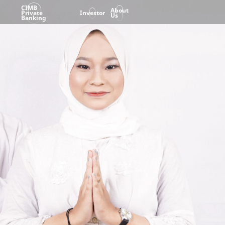
CIMB
About
Private
Investor
Us
Banking