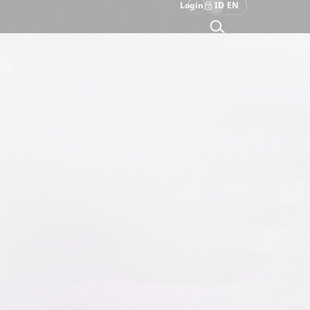
Login
ID
EN