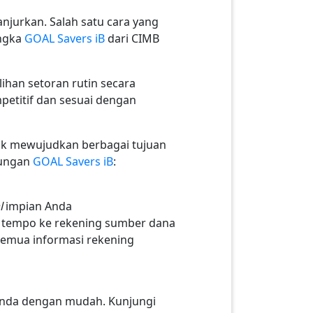
njurkan. Salah satu cara yang
angka
GOAL Savers iB
dari CIMB
han setoran rutin secara
etitif dan sesuai dengan
uk mewujudkan berbagai tujuan
bungan
GOAL Savers iB
:
l
impian Anda
h tempo ke rekening sumber dana
semua informasi rekening
 Anda dengan mudah. Kunjungi