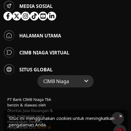
MEDIA SOSIAL
HALAMAN UTAMA
CIMB NIAGA VIRTUAL
SITUS GLOBAL
CIMB Niaga
Situs Web Grup
PT Bank CIMB Niaga Tbk
Perbankan Konsumen
berizin & diawasi oleh
Otoritas Jasa Keuangan &
Perbankan Syariah
×
Bank Indonesia serta
Situs ini menggunakan
cookies
untuk meningkatkan
merupakan Peserta
pengalaman Anda.
Penjaminan LPS
akses di