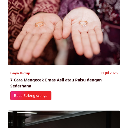
Gaya Hidup
21 Jul 2026
7 Cara Mengecek Emas Asli atau Palsu dengan
Sederhana
Baca Selengkapnya