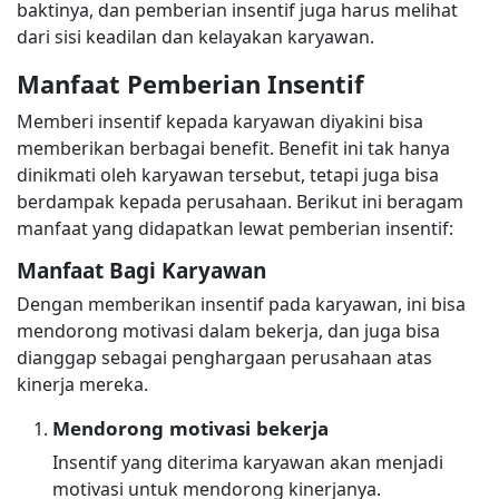
baktinya, dan pemberian insentif juga harus melihat
dari sisi keadilan dan kelayakan karyawan.
Manfaat Pemberian Insentif
Memberi insentif kepada karyawan diyakini bisa
memberikan berbagai benefit. Benefit ini tak hanya
dinikmati oleh karyawan tersebut, tetapi juga bisa
berdampak kepada perusahaan. Berikut ini beragam
manfaat yang didapatkan lewat pemberian insentif:
Manfaat Bagi Karyawan
Dengan memberikan insentif pada karyawan, ini bisa
mendorong motivasi dalam bekerja, dan juga bisa
dianggap sebagai penghargaan perusahaan atas
kinerja mereka.
Mendorong motivasi bekerja
Insentif yang diterima karyawan akan menjadi
motivasi untuk mendorong kinerjanya.