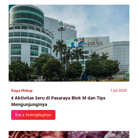
Gaya Hidup
1 Jul 2026
4 Aktivitas Seru di Pasaraya Blok M dan Tips
Mengunjunginya
Baca Selengkapnya