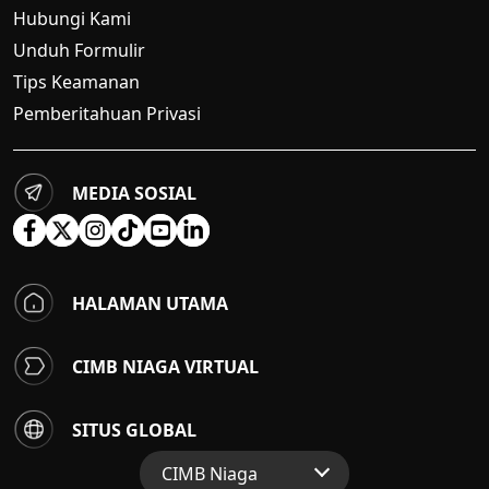
Hubungi Kami
Unduh Formulir
Tips Keamanan
Pemberitahuan Privasi
MEDIA SOSIAL
HALAMAN UTAMA
CIMB NIAGA VIRTUAL
SITUS GLOBAL
CIMB Niaga