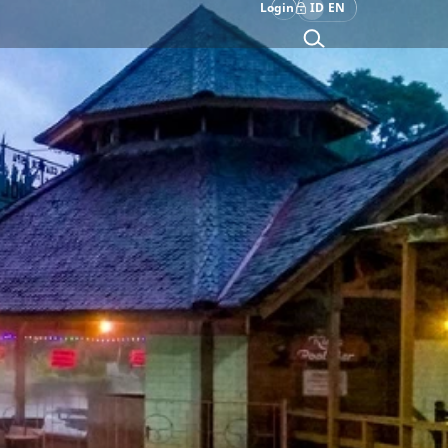
Login
ID
EN