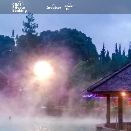
CIMB
About
Private
Investor
Us
Banking