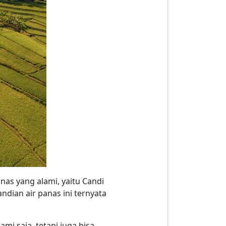
as yang alami, yaitu Candi
ndian air panas ini ternyata
i saja, tetapi juga bisa