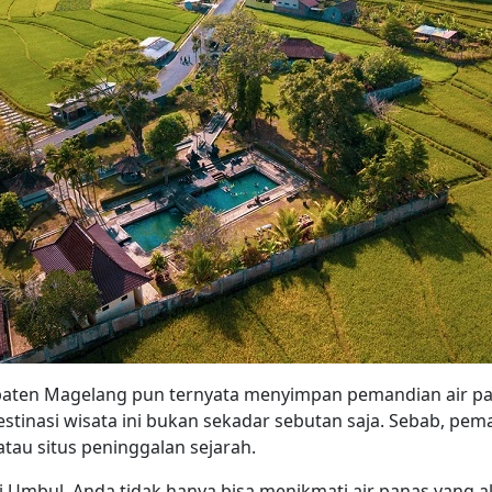
paten Magelang pun ternyata menyimpan pemandian air pan
tinasi wisata ini bukan sekadar sebutan saja. Sebab, pema
tau situs peninggalan sejarah.
Umbul, Anda tidak hanya bisa menikmati air panas yang alam