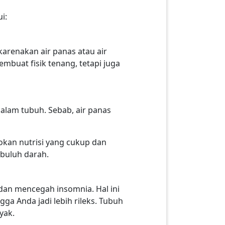
ui:
karenakan air panas atau air
mbuat fisik tenang, tetapi juga
dalam tubuh. Sebab, air panas
sokan nutrisi yang cukup dan
mbuluh darah.
dan mencegah insomnia. Hal ini
a Anda jadi lebih rileks. Tubuh
nyak.