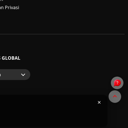
n Privasi
S GLOBAL
a
p
nsumen
×
riah