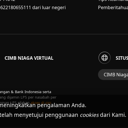
+622180655111 dari luar negeri
Pemberitahua
CIMB NIAGA VIRTUAL
SITU
CIMB Niag
Situs Web Gru
uangan & Bank Indonesia serta
Perbankan Ko
ng dijamin LPS per nasabah per
minan LPS silakan
akses di sini
Perbankan Sya
meningkatkan pengalaman Anda.
 telah menyetujui penggunaan
cookies
dari Kami.