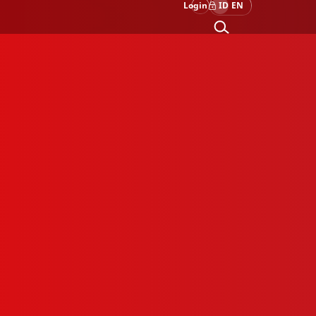
Login
ID
EN