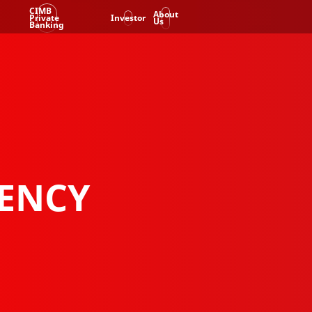
CIMB
About
Private
Investor
Us
Banking
ENCY