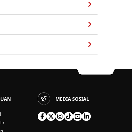
TUAN
MEDIA SOSIAL
i
ir
an