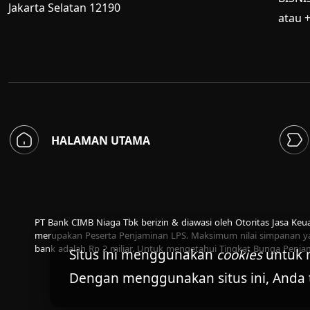
Jakarta Selatan 12190
atau 
HALAMAN UTAMA
PT Bank CIMB Niaga Tbk berizin & diawasi oleh Otoritas Jasa Ke
merupakan Peserta Penjaminan LPS. Maksimum nilai simpanan ya
bank adalah Rp 2 miliar. Untuk mengetahui Tingkat Bunga Penja
Situs ini menggunakan
cookies
untuk 
Dengan menggunakan situs ini, Anda