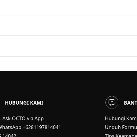
HUBUNGI KAMI
BAN
L Ask OCTO via App
Hubungi Kam
WhatsApp +6281197814041
Unduh Formul
S
14042
Tips Keaman