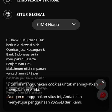
CIMB NIAGA VIRTUAL
SITUS GLOBAL
CIMB Niaga
Situs Web Grup
PT Bank CIMB Niaga Tbk
Perbankan Konsumen
berizin & diawasi oleh
Otoritas Jasa Keuangan &
Perbankan Syariah
Bank Indonesia serta
merupakan Peserta
Penjaminan LPS.
Maksimum nilai simpanan
yang dijamin LPS per
nasabah per bank adalah
×
Rp 2 miliar. Untuk
Situs ini menggunakan
cookies
untuk meningkatkan
mengetahui Tingkat Bunga
pengalaman Anda.
Penjaminan LPS silakan
Dengan menggunakan situs ini, Anda telah
akses di sini
menyetujui penggunaan
cookies
dari Kami.