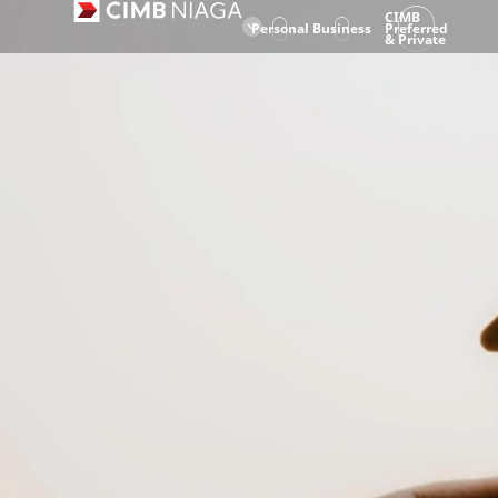
CIMB
Personal
Business
Preferred
& Private