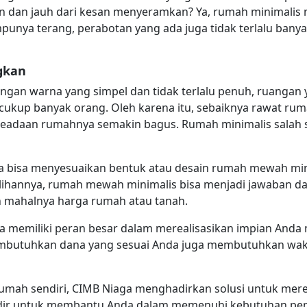
 dan jauh dari kesan menyeramkan? Ya, rumah minimalis m
punya terang, perabotan yang ada juga tidak terlalu banya
gkan
ngan warna yang simpel dan tidak terlalu penuh, ruangan 
 cukup banyak orang. Oleh karena itu, sebaiknya rawat ru
 keadaan rumahnya semakin bagus. Rumah minimalis salah s
a bisa menyesuaikan bentuk atau desain rumah mewah min
lihannya, rumah mewah minimalis bisa menjadi jawaban dar
n mahalnya harga rumah atau tanah.
aya memiliki peran besar dalam merealisasikan impian Anda
embutuhkan dana yang sesuai Anda juga membutuhkan wa
rumah sendiri, CIMB Niaga menghadirkan solusi untuk mer
 hadir untuk membantu Anda dalam memenuhi kebutuhan p