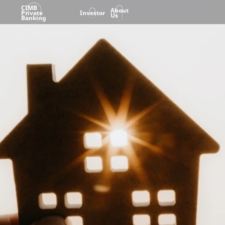
CIMB
About
Private
Investor
Us
Banking