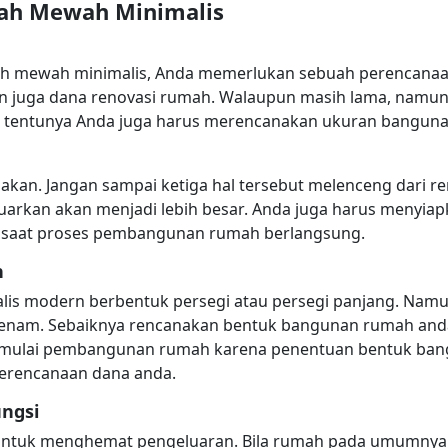
h Mewah Minimalis
 mewah minimalis, Anda memerlukan sebuah perencanaan
uga dana renovasi rumah. Walaupun masih lama, namun 
ana, tentunya Anda juga harus merencanakan ukuran bangu
nakan. Jangan sampai ketiga hal tersebut melenceng dari r
uarkan akan menjadi lebih besar. Anda juga harus menyiap
la saat proses pembangunan rumah berlangsung.
n
 modern berbentuk persegi atau persegi panjang. Namu
egienam. Sebaiknya rencanakan bentuk bangunan rumah an
emulai pembangunan rumah karena penentuan bentuk bang
perencanaan dana anda.
ngsi
n untuk menghemat pengeluaran. Bila rumah pada umumnya