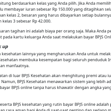
itung berdasarkan kelas yang Anda pilih. Jika Anda memili
rlu membayar iuran sebesar Rp 150.000 yang ditagihkan sel
an kelas 2, besaran yang harus dibayarkan setiap bulannya
 kelas 3 sebesar Rp 42.000.
aran tagihan ini adalah biaya per orang saja. Maka Anda p
at pada kartu keluarga Anda saat melakukan bayar BPJS Onl
k up
n kesehatan lainnya yang mengharuskan Anda untuk mela
S Kesehatan membuka kesempatan bagi seluruh penduduk In
kan manfaatnya.
atan di luar BPJS Kesehatan akan menghitung premi atau 
. Namun, BPJS Kesehatan menawarkan sistem yang lebih ad
a bayar BPJS online tanpa harus khawatir dengan angka yan
serta BPJS kesehatan yang rutin bayar BPJS online adalah 
an rasa aman bagi Anda di saat-saat genting dan sedang