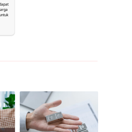
dapat
uarga
untuk
tan
 CIMB