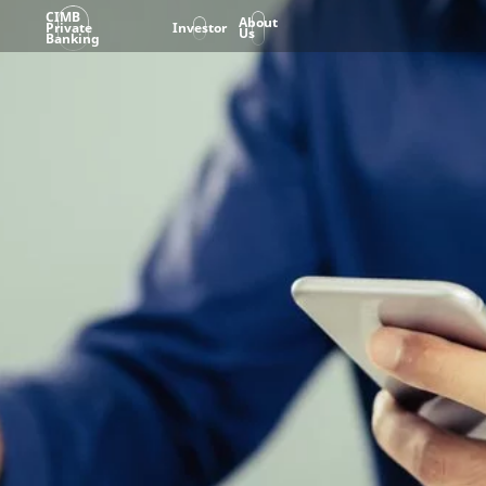
CIMB
About
Private
Investor
Us
Banking