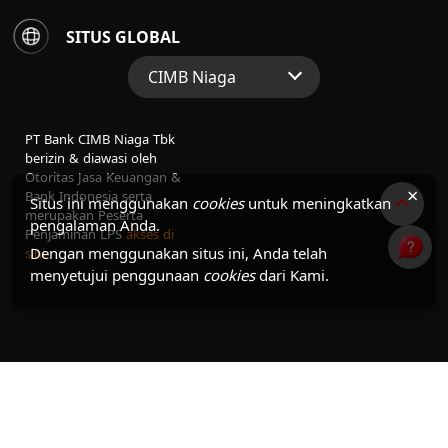
SITUS GLOBAL
CIMB Niaga
Situs Web Grup
PT Bank CIMB Niaga Tbk
Perbankan Konsumen
berizin & diawasi oleh
Otoritas Jasa Keuangan &
Perbankan Syariah
×
Bank Indonesia serta
Situs ini menggunakan
cookies
untuk meningkatkan
merupakan Peserta
pengalaman Anda.
Penjaminan LPS
akses di
Dengan menggunakan situs ini, Anda telah
sini
menyetujui penggunaan
cookies
dari Kami.