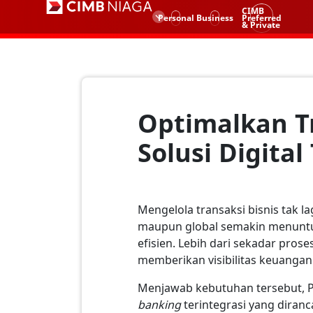
CIMB
Personal
Business
Preferred
& Private
Optimalkan T
Solusi Digital
Mengelola transaksi bisnis tak l
maupun global semakin menuntut
efisien. Lebih dari sekadar pro
memberikan visibilitas keuangan
Menjawab kebutuhan tersebut, 
banking
terintegrasi yang diran