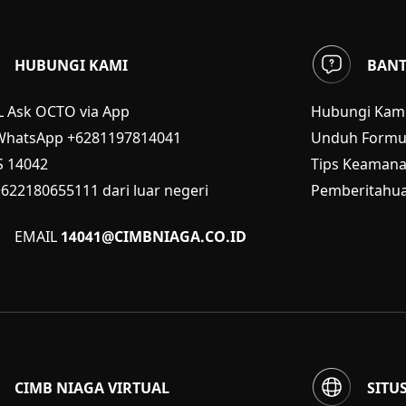
HUBUNGI KAMI
BAN
L Ask OCTO via App
Hubungi Kam
WhatsApp +6281197814041
Unduh Formul
S
14042
Tips Keaman
+622180655111 dari luar negeri
Pemberitahua
EMAIL
14041@CIMBNIAGA.CO.ID
CIMB NIAGA VIRTUAL
SITU