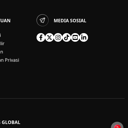
TUAN
MEDIA SOSIAL
i
ir
an
n Privasi
S GLOBAL