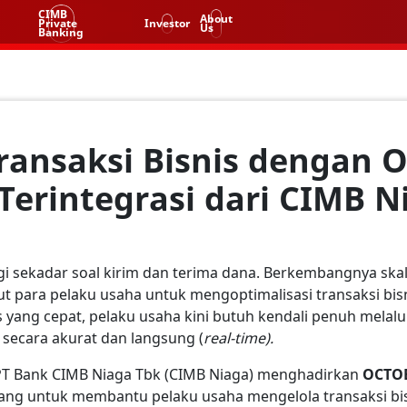
CIMB
About
Private
Investor
Us
Banking
ransaksi Bisnis dengan 
 Terintegrasi dari CIMB N
agi sekadar soal kirim dan terima dana. Berkembangnya skala
 para pelaku usaha untuk mengoptimalisasi transaksi bis
ses yang cepat, pelaku usaha kini butuh kendali penuh mel
 secara akurat dan langsung (
real-time).
PT Bank CIMB Niaga Tbk (CIMB Niaga) menghadirkan
OCTO
cang untuk membantu pelaku usaha mengelola transaksi bi