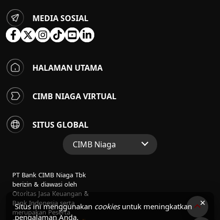
MEDIA SOSIAL
HALAMAN UTAMA
CIMB NIAGA VIRTUAL
SITUS GLOBAL
CIMB Niaga
Situs Web Grup
PT Bank CIMB Niaga Tbk
Perbankan Konsumen
berizin & diawasi oleh
Otoritas Jasa Keuangan &
Perbankan Syariah
×
Bank Indonesia serta
Situs ini menggunakan
cookies
untuk meningkatkan
merupakan Peserta
pengalaman Anda.