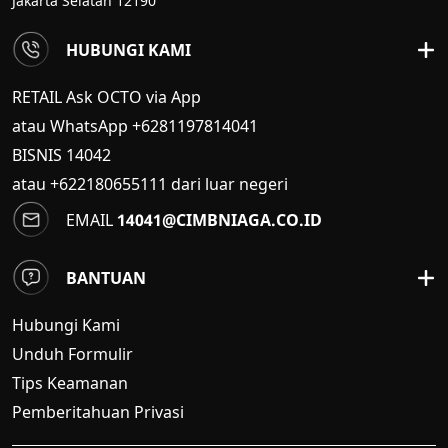
Jakarta Selatan 12190
HUBUNGI KAMI
RETAIL Ask OCTO via App
atau WhatsApp +6281197814041
BISNIS
14042
atau +622180655111 dari luar negeri
EMAIL
14041@CIMBNIAGA.CO.ID
BANTUAN
Hubungi Kami
Unduh Formulir
Tips Keamanan
Pemberitahuan Privasi