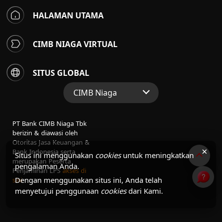
HALAMAN UTAMA
CIMB NIAGA VIRTUAL
SITUS GLOBAL
CIMB Niaga
Situs Web Grup
PT Bank CIMB Niaga Tbk
Perbankan Konsumen
berizin & diawasi oleh
Otoritas Jasa Keuangan &
Perbankan Syariah
×
Bank Indonesia serta
Situs ini menggunakan
cookies
untuk meningkatkan
merupakan Peserta
pengalaman Anda.
Penjaminan LPS
akses di
Dengan menggunakan situs ini, Anda telah
sini
menyetujui penggunaan
cookies
dari Kami.