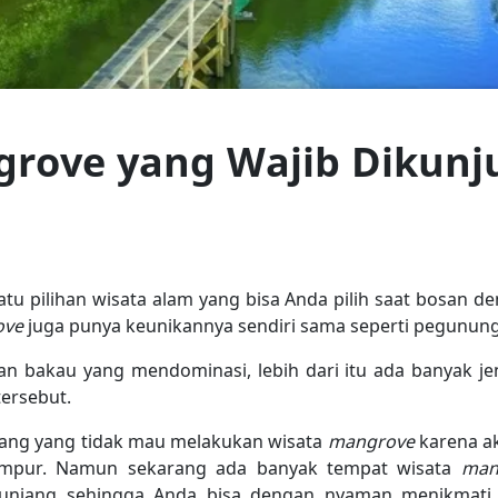
grove yang Wajib Dikunju
atu pilihan wisata alam yang bisa Anda pilih saat bosan d
ove
juga punya keunikannya sendiri sama seperti pegunung
n bakau yang mendominasi, lebih dari itu ada banyak je
ersebut.
orang yang tidak mau melakukan wisata
mangrove
karena a
lumpur. Namun sekarang ada banyak tempat wisata
man
penunjang sehingga Anda bisa dengan nyaman menikma