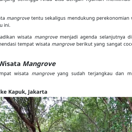
ata
mangrove
tentu sekaligus mendukung perekonomian w
 ini.
jadikan wisata
mangrove
menjadi agenda selanjutnya d
mendasi tempat wisata
mangrove
berikut yang sangat coc
Wisata
Mangrove
tempat wisata
mangrove
yang sudah terjangkau dan memi
ke Kapuk, Jakarta