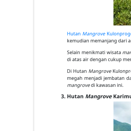
Hutan
Mangrove
Kulonprog
kemudian memanjang dari ar
Selain menikmati wisata
man
di atas air dengan cukup me
Di Hutan
Mangrove
Kulonpro
megah menjadi jembatan da
mangrove
di kawasan ini.
Hutan
Mangrove
Karimu