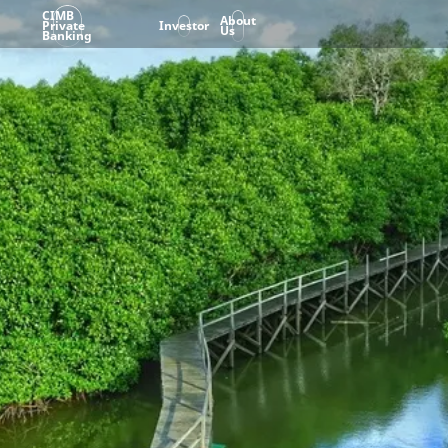
CIMB
About
Private
Investor
Us
Banking