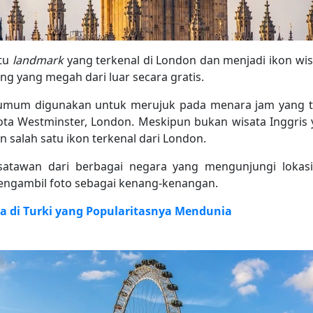
atu
landmark
yang terkenal di London dan menjadi ikon wis
 yang megah dari luar secara gratis.
mum digunakan untuk merujuk pada menara jam yang ter
Kota Westminster, London. Meskipun bukan wisata Inggris 
 salah satu ikon terkenal dari London.
tawan dari berbagai negara yang mengunjungi lokasi
mengambil foto sebagai kenang-kenangan.
a di Turki yang Popularitasnya Mendunia