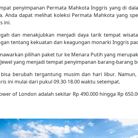
pat penyimpanan Permata Mahkota Inggris yang di dalam
ya. Anda dapat melihat koleksi Permata Mahkota yang sp
 ini.
egah dan menakjubkan menjadi daya tarik tempat wisata
an tentang kekuatan dan keagungan monarki Inggris pad
menawarkan pilihan paket tur ke Menara Putih yang merup
Jewel yang menjadi tempat penyimpanan barang-barang be
bisa berubah tergantung musim dan hari libur. Namun
is ini mulai dari pukul 09.30-18.00 waktu setempat.
wer of London adalah sekitar Rp 490.000 hingga Rp 650.00