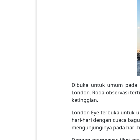
Dibuka untuk umum pada 
London. Roda observasi tert
ketinggian.
London Eye terbuka untuk u
hari-hari dengan cuaca bagu
mengunjunginya pada hari-h
Dengan membayar tiket masu