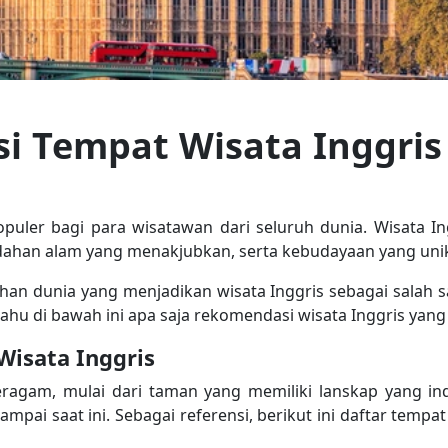
i Tempat Wisata Inggris
opuler bagi para wisatawan dari seluruh dunia. Wisata In
ndahan alam yang menakjubkan, serta kebudayaan yang uni
han dunia yang menjadikan wisata Inggris sebagai salah s
i tahu di bawah ini apa saja rekomendasi wisata Inggris yan
isata Inggris
eragam, mulai dari taman yang memiliki lanskap yang 
mpai saat ini. Sebagai referensi, berikut ini daftar tempa