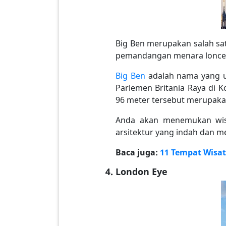
Big Ben merupakan salah s
pemandangan menara lonceng
Big Ben
adalah nama yang u
Parlemen Britania Raya di 
96 meter tersebut merupakan
Anda akan menemukan wisa
arsitektur yang indah dan 
Baca juga:
11 Tempat Wisat
London Eye