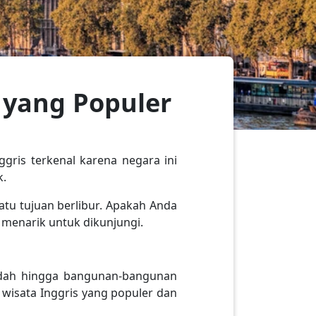
 yang Populer
ggris terkenal karena negara ini
k.
atu tujuan berlibur. Apakah Anda
g menarik untuk dikunjungi.
indah hingga bangunan-bangunan
t wisata Inggris yang populer dan