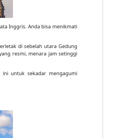
ata Inggris. Anda bisa menikmati
letak di sebelah utara Gedung
yang resmi, menara jam setinggi
 ini untuk sekadar mengagumi