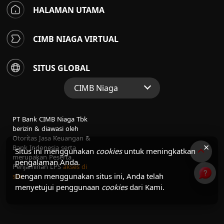
HALAMAN UTAMA
CIMB NIAGA VIRTUAL
SITUS GLOBAL
CIMB Niaga
Situs Web Grup
PT Bank CIMB Niaga Tbk
Perbankan Konsumen
berizin & diawasi oleh
Otoritas Jasa Keuangan &
Perbankan Syariah
×
Bank Indonesia serta
Situs ini menggunakan
cookies
untuk meningkatkan
merupakan Peserta
pengalaman Anda.
Penjaminan LPS
akses di
Dengan menggunakan situs ini, Anda telah
sini
menyetujui penggunaan
cookies
dari Kami.