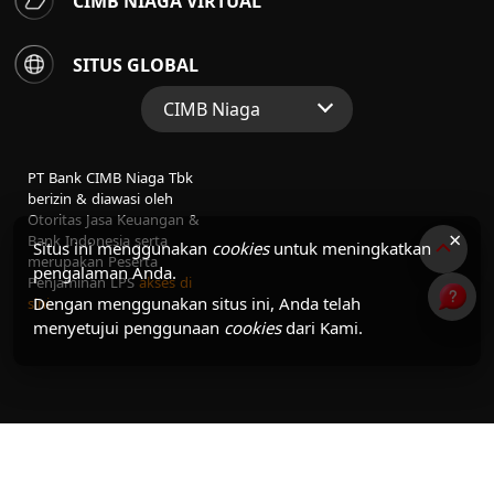
CIMB NIAGA VIRTUAL
SITUS GLOBAL
CIMB Niaga
Situs Web Grup
PT Bank CIMB Niaga Tbk
Perbankan Konsumen
berizin & diawasi oleh
Otoritas Jasa Keuangan &
Perbankan Syariah
×
Bank Indonesia serta
Situs ini menggunakan
cookies
untuk meningkatkan
merupakan Peserta
pengalaman Anda.
Penjaminan LPS
akses di
Dengan menggunakan situs ini, Anda telah
sini
menyetujui penggunaan
cookies
dari Kami.