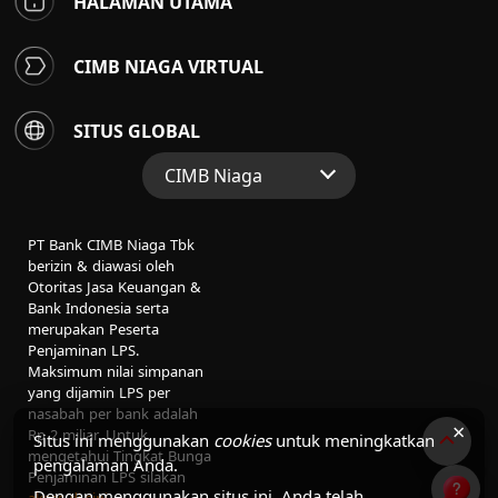
HALAMAN UTAMA
CIMB NIAGA VIRTUAL
SITUS GLOBAL
CIMB Niaga
Situs Web Grup
PT Bank CIMB Niaga Tbk
Perbankan Konsumen
berizin & diawasi oleh
Otoritas Jasa Keuangan &
Perbankan Syariah
Bank Indonesia serta
merupakan Peserta
Penjaminan LPS.
Maksimum nilai simpanan
yang dijamin LPS per
nasabah per bank adalah
×
Rp 2 miliar. Untuk
Situs ini menggunakan
cookies
untuk meningkatkan
mengetahui Tingkat Bunga
pengalaman Anda.
Penjaminan LPS silakan
Dengan menggunakan situs ini, Anda telah