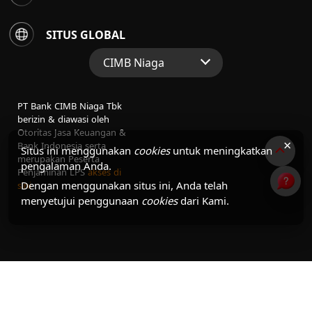
SITUS GLOBAL
CIMB Niaga
Situs Web Grup
PT Bank CIMB Niaga Tbk
Perbankan Konsumen
berizin & diawasi oleh
Otoritas Jasa Keuangan &
Perbankan Syariah
×
Bank Indonesia serta
Situs ini menggunakan
cookies
untuk meningkatkan
merupakan Peserta
pengalaman Anda.
Penjaminan LPS
akses di
Dengan menggunakan situs ini, Anda telah
sini
menyetujui penggunaan
cookies
dari Kami.