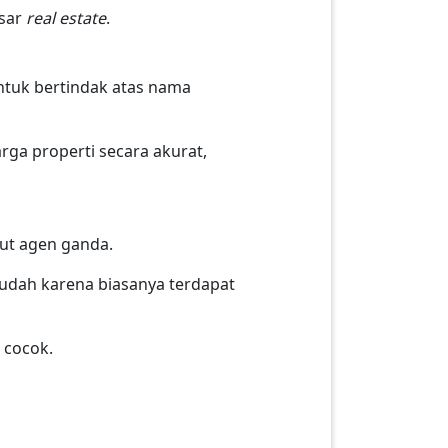
asar
real estate
.
ntuk bertindak atas nama
a properti secara akurat,
but agen ganda.
mudah karena biasanya terdapat
 cocok.