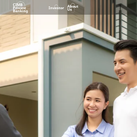
CIMB
About
Private
Investor
Us
Banking