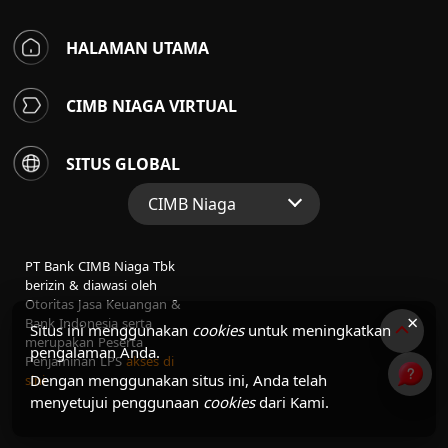
HALAMAN UTAMA
CIMB NIAGA VIRTUAL
SITUS GLOBAL
CIMB Niaga
Situs Web Grup
PT Bank CIMB Niaga Tbk
Perbankan Konsumen
berizin & diawasi oleh
Otoritas Jasa Keuangan &
Perbankan Syariah
×
Bank Indonesia serta
Situs ini menggunakan
cookies
untuk meningkatkan
merupakan Peserta
pengalaman Anda.
Penjaminan LPS
akses di
Dengan menggunakan situs ini, Anda telah
sini
menyetujui penggunaan
cookies
dari Kami.