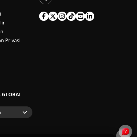
i
ir
an
n Privasi
S GLOBAL
a
p
nsumen