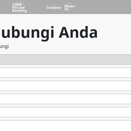
CIMB
About
Private
Investor
Us
Banking
Hubungi Anda
ungi