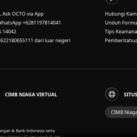
L Ask OCTO via App
Hubungi Kam
WhatsApp +6281197814041
Unduh Formul
S
14042
Tips Keaman
+622180655111 dari luar negeri
Pemberitahua
CIMB NIAGA VIRTUAL
SITU
CIMB Niag
Situs Web Gru
uangan & Bank Indonesia serta
Perbankan Ko
ng dijamin LPS per nasabah per