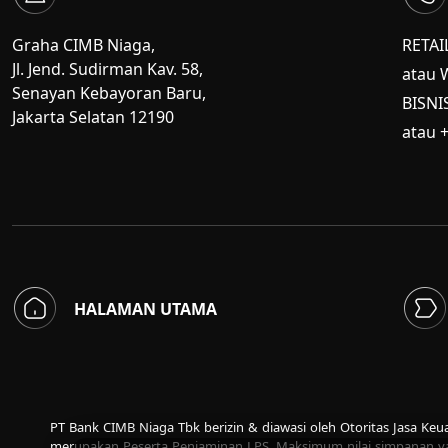
Graha CIMB Niaga,
RETAI
Jl. Jend. Sudirman Kav. 58,
atau 
Senayan Kebayoran Baru,
BISNI
Jakarta Selatan 12190
atau 
HALAMAN UTAMA
PT Bank CIMB Niaga Tbk berizin & diawasi oleh Otoritas Jasa Ke
merupakan Peserta Penjaminan LPS. Maksimum nilai simpanan ya